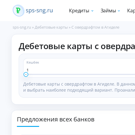
Кредиты
Займы
Ка
sps-sng.ru
»
Дебетовые карты
»
С овердрафтом в Агиделе
П
Дебетовые карты с овердр
о
т
р
е
Кешбек
б
1
и
т
Дебетовые карты с овердрафтом в Агиделе. В данно
е
и выбрать наиболее подходящий вариант. Проанали
л
ь
с
к
и
Предложения всех банков
е
к
р