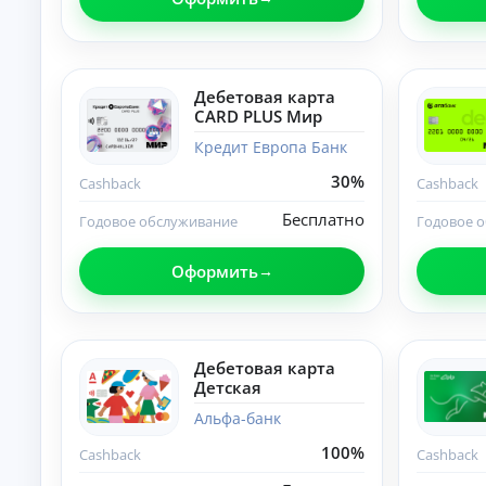
О
нл
ай
н-
К
за
Дебетовая карта
яв
р
CARD PLUS Мир
ка
е
и
Кредит Европа Банк
д
за
и
чи
30%
Cashback
Cashback
т
сл
ы
ен
Бесплатно
Годовое обслуживание
Годовое 
ие
н
ср
а
ед
Оформить
л
ст
и
в
ч
на
ка
н
рт
ы
Дебетовая карта
у.
м
Детская
и
б
Альфа-банк
е
100%
Cashback
Cashback
з
с