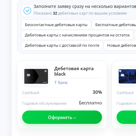
е
Заполните заявку сразу на несколько варианто
д
и
Показано
32
дебетовых карт по вашим условиям
т
ы
Бесконтактные дебетовые карты
Бесплатные дебетов
На
Дебетовые карты с начислением процентов на остаток
л
ю
Дебетовые карты с доставкой по почте
Новые дебетов
бы
К
е
це
р
ли
е
:
д
Дебетовая карта
ст
и
black
ав
т
ки
Т банк
ы
,
ср
н
30%
Cashback
Cashback
ок
а
и
л
Бесплатно
Годовое обслуживание
Годовое 
и
и
тр
ч
еб
Оформить
ов
н
ан
ы
ия
м
.