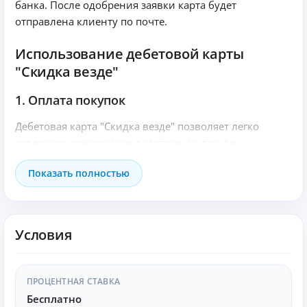
банка. После одобрения заявки карта будет
отправлена клиенту по почте.
Использование дебетовой карты
"Скидка везде"
1. Оплата покупок
Дебетовая карта "Скидка везде" позволяет легко
совершать покупки как в магазинах, так и в
интернете. Клиенты могут рассчитываться за товары
Показать полностью
и услуги безналичным способом, что является
современным трендом в повседневных платежах.
2. Получение кэшбэка и скидок
Условия
При каждой покупке, совершенной с помощью карты,
клиенты получают кэшбэк, а также могут участвовать
ПРОЦЕНТНАЯ СТАВКА
в специальных акциях и скидках от партнеров банка.
Бесплатно
Это делает покупки более выгодными и