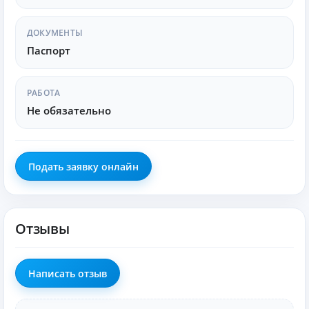
Блокировка карты
— в случае утери через
ДОКУМЕНТЫ
приложение.
Паспорт
Мониторинг транзакций
— система
предотвращает мошенничество.
РАБОТА
Не обязательно
Дополнительные сервисы для
самозанятых
Помимо дебетовой карты, Альфа-Банк предлагает:
Подать заявку онлайн
Специальные кредитные продукты
.
Отзывы
Инвестиционные решения
.
Страхование бизнеса
.
Написать отзыв
Итог: выгодное решение для