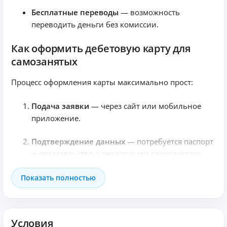
Бесплатные переводы
— возможность
переводить деньги без комиссии.
Как оформить дебетовую карту для
самозанятых
Процесс оформления карты максимально прост:
Подача заявки
— через сайт или мобильное
приложение.
Подтверждение данных
— потребуется паспорт
и свидетельство о регистрации самозанятого.
Получение карты
— в отделении банка или
Показать полностью
курьером.
Мобильное приложение — контроль
Условия
финансов в ваших руках