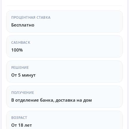
Альфа-Банк предлагает удобное мобильное
ПРОЦЕНТНАЯ СТАВКА
приложение, где можно:
Бесплатно
Проверять баланс карты.
CASHBACK
Совершать платежи и переводы.
100%
Настраивать уведомления о операциях.
РЕШЕНИЕ
Получать аналитику по расходам.
От 5 минут
Безопасность и защита средств
ПОЛУЧЕНИЕ
Альфа-Банк использует современные технологии
В отделение банка, доставка на дом
защиты:
3D-Secure
— подтверждение операций через
ВОЗРАСТ
SMS.
От 18 лет