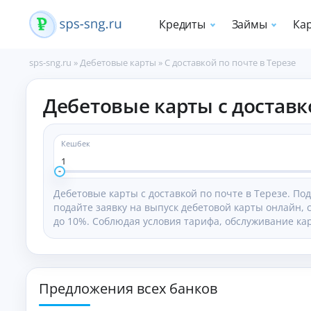
Кредиты
Займы
Ка
sps-sng.ru
»
Дебетовые карты
»
С доставкой по почте в Терезе
П
Дебетовые карты с доставк
о
т
р
е
Кешбек
б
1
и
т
Дебетовые карты с доставкой по почте в Терезе. По
е
подайте заявку на выпуск дебетовой карты онлайн, 
л
до 10%. Соблюдая условия тарифа, обслуживание кар
ь
с
к
и
е
Предложения всех банков
к
р