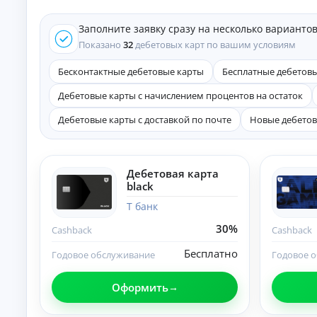
е
д
Заполните заявку сразу на несколько варианто
и
т
Показано
32
дебетовых карт по вашим условиям
ы
Бесконтактные дебетовые карты
Бесплатные дебетов
На
л
ю
Дебетовые карты с начислением процентов на остаток
бы
К
е
Дебетовые карты с доставкой по почте
Новые дебетов
це
р
ли
е
:
д
ст
и
Дебетовая карта
ав
т
black
ки
ы
,
Т банк
ср
н
ок
а
30%
Cashback
Cashback
и
л
и
и
Бесплатно
тр
Годовое обслуживание
Годовое 
ч
еб
ов
н
Оформить
ан
ы
ия
м
.