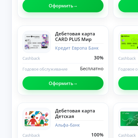
Оформить
О
нл
ай
н-
К
за
яв
р
Дебетовая карта
ка
е
CARD PLUS Мир
и
д
за
Кредит Европа Банк
и
чи
т
сл
30%
Cashback
Cashback
ы
ен
ие
н
Бесплатно
Годовое обслуживание
Годовое 
ср
а
ед
л
ст
Оформить
и
в
ч
на
ка
н
рт
ы
у.
м
Дебетовая карта
и
Детская
б
е
Альфа-банк
з
100%
Cashback
Cashback
с