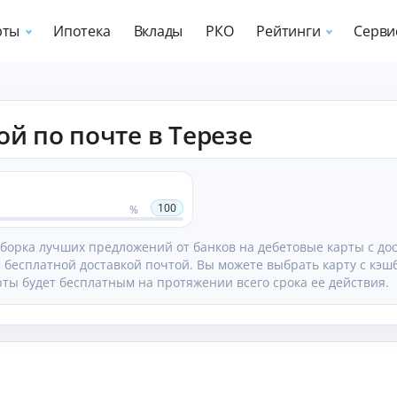
рты
Ипотека
Вклады
РКО
Рейтинги
Серви
З
К
Б
ой по почте в Терезе
а
р
а
й
е
н
м
д
к
ы
и
и
о
т
Р
100
%
н
н
й
и
л
ы
г
дборка лучших предложений от банков на дебетовые карты с до
а
е
б
с бесплатной доставкой почтой. Вы можете выбрать карту с кэш
й
к
н
ты будет бесплатным на протяжении всего срока ее действия.
н
а
о
р
с
О
Р
а
фо
т
й
н
рм
ы
и
н
ле
г
Ль
З
е
ни
го
п
е
а
Ф
т
тн
у
за
й
О
ый