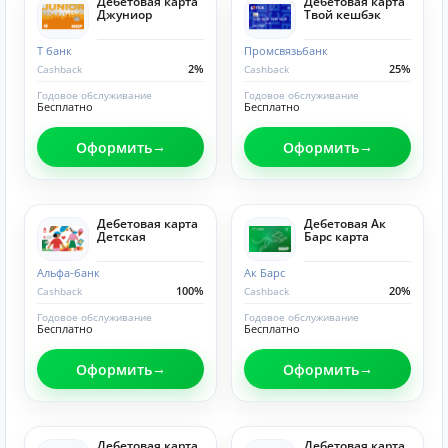
Дебетовая карта
Дебетовая карта
Джуниор
Твой кешбэк
Т банк
Промсвязьбанк
2%
25%
Cashback
Cashback
Годовое обслуживание
Годовое обслуживание
Бесплатно
Бесплатно
Оформить
Оформить
Дебетовая карта
Дебетовая Ак
Детская
Барс карта
Альфа-банк
Ак Барс
100%
20%
Cashback
Cashback
Годовое обслуживание
Годовое обслуживание
Бесплатно
Бесплатно
Оформить
Оформить
Дебетовая карта
Дебетовая карта