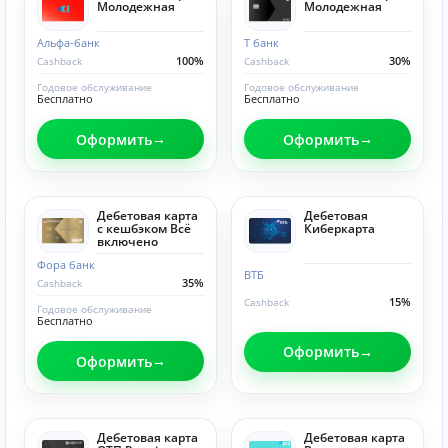
Молодежная
Молодежная
Альфа-банк
Т банк
100%
30%
Cashback
Cashback
Годовое обслуживание
Годовое обслуживание
Бесплатно
Бесплатно
Оформить
Оформить
Дебетовая карта
Дебетовая
с кешбэком Всё
Киберкарта
включено
Фора банк
ВТБ
35%
Cashback
15%
Cashback
Годовое обслуживание
Бесплатно
Оформить
Оформить
Дебетовая карта
Дебетовая карта