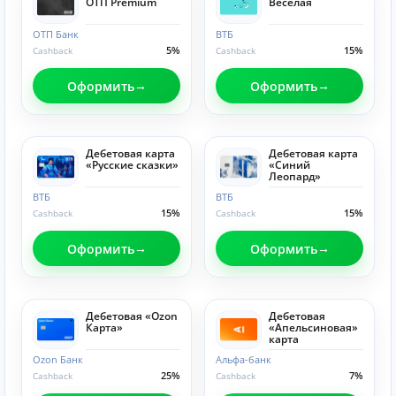
ОТП Premium
Веселая
ОТП Банк
ВТБ
5%
15%
Cashback
Cashback
Оформить
Оформить
Дебетовая карта
Дебетовая карта
«Русские сказки»
«Синий
Леопард»
ВТБ
ВТБ
15%
15%
Cashback
Cashback
Оформить
Оформить
Дебетовая «Ozon
Дебетовая
Карта»
«Апельсиновая»
карта
Ozon Банк
Альфа-банк
25%
7%
Cashback
Cashback