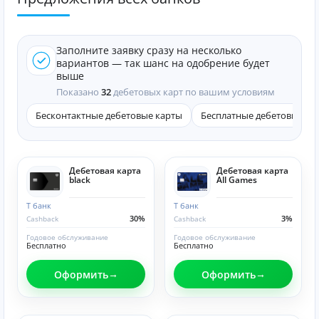
Заполните заявку сразу на несколько
вариантов — так шанс на одобрение будет
выше
Показано
32
дебетовых карт по вашим условиям
Бесконтактные дебетовые карты
Бесплатные дебетовые ка
Дебетовая карта
Дебетовая карта
black
All Games
Т банк
Т банк
30%
3%
Cashback
Cashback
Годовое обслуживание
Годовое обслуживание
Бесплатно
Бесплатно
Оформить
Оформить