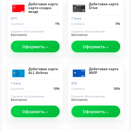
Дебетовая карта
Дебетовая карта
карта скидка
Drive
везде
МТС
Т банк
1%
5%
Cashback
Cashback
Годовое обслуживание
Годовое обслуживание
Бесплатно
Бесплатно
Оформить
Оформить
Дебетовая карта
Дебетовая карта
ALL Airlines
МИР
Т банк
ВТБ
10%
50%
Cashback
Cashback
Годовое обслуживание
Годовое обслуживание
Бесплатно
Бесплатно
Оформить
Оформить