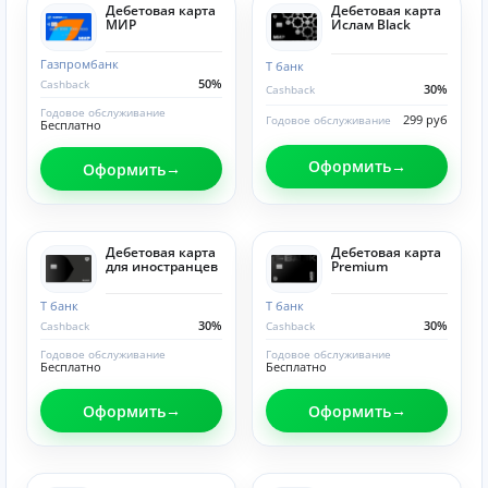
Дебетовая карта
Дебетовая карта
МИР
Ислам Black
Газпромбанк
Т банк
50%
Cashback
30%
Cashback
Годовое обслуживание
299 руб
Годовое обслуживание
Бесплатно
Оформить
Оформить
Дебетовая карта
Дебетовая карта
для иностранцев
Premium
Т банк
Т банк
30%
30%
Cashback
Cashback
Годовое обслуживание
Годовое обслуживание
Бесплатно
Бесплатно
Оформить
Оформить