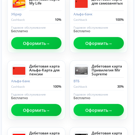
My Life
для самозанятых
Убрир
Альфа-банк
10%
100%
Cashback
Cashback
Годовое обслуживание
Годовое обслуживание
Бесплатно
Бесплатно
Оформить
Оформить
Дебетовая карта
Дебетовая карта
Альфа-Карта для
Привилегия Mir
пенсии
Supreme
Альфа-банк
ВТБ
100%
30%
Cashback
Cashback
Годовое обслуживание
Годовое обслуживание
Бесплатно
Бесплатно
Оформить
Оформить
Дебетовая карта
Дебетовая карта