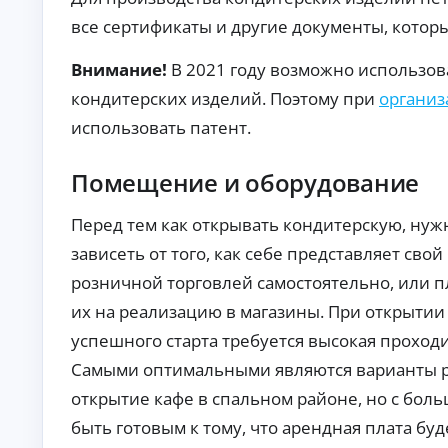
то
т
в с
все сертификаты и другие документы, котор
о
по
к
вы
Внимание!
В 2021 году возможно использов
р
ш
е
ен
кондитерских изделий. Поэтому при
организ
но
д
й
и
использовать патент.
ве
т
ро
ы
ят
Помещение и оборудование
но
Кр
ст
ед
ь
ит
Перед тем как открывать кондитерскую, нуж
ю
на
А
од
ав
зависеть от того, как себе представляет сво
об
то:
в
ре
розничной торговлей самостоятельно, или п
ус
т
ни
ло
о
их на реализацию в магазины. При открытии
я.
ви
к
я,
успешного старта требуется высокая проходи
р
ст
е
ав
Самыми оптимальными являются варианты р
ки
д
и
открытие кафе в спальном районе, но с бол
и
тр
т
еб
быть готовым к тому, что арендная плата бу
ы
ов