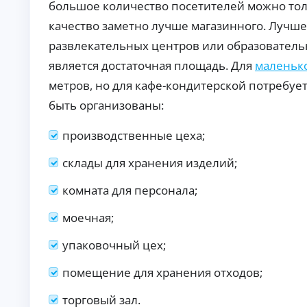
большое количество посетителей можно толь
б
ан
ия
е
качество заметно лучше магазинного. Лучше
.
з
п
развлекательных центров или образовател
е
является достаточная площадь. Для
маленько
р
в
метров, но для кафе-кондитерской потребуе
о
быть организованы:
н
а
производственные цеха;
ч
а
л
склады для хранения изделий;
ь
н
комната для персонала;
о
г
моечная;
о
в
упаковочный цех;
з
н
помещение для хранения отходов;
о
с
торговый зал.
а