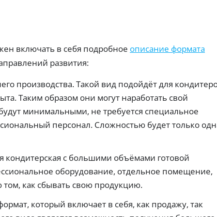
т
т,
ср
е
ст
ок
ы
д
ои
и.
По
и
мо
лу
т
ст
че
ь.
н
ни
лжен включать в себя подробное
описание формата
ы
З
е
е
аправлений развития:
бе
а
з
к
й
ка
а
м
го производства. Такой вид подойдёт для кондитеро
рт
р
ы
ы:
пыта. Таким образом они могут наработать свой
т
б
на
ы
е
сч
 будут минимальными, не требуется специальное
ёт
с
Ци
сиональный персонал. Сложностью будет только одн
ил
фр
п
и
ов
л
др
ая
а
уг
К
ка
т
и
рт
р
я кондитерская с большими объёмами готовой
м
н
а
е
ессиональное оборудование, отдельное помещение,
сп
дл
о
д
ос
я
Ак
 том, как сбывать свою продукцию.
и
об
он
ци
т
ом
ла
и
.
н
йн
рмат, который включает в себя, как продажу, так
0
-
ы
З
%: