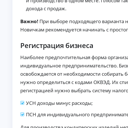
и производство в одном месте. Плюсом та
ст
хо
ан
дохода с продаж.
да
ци
х.
К
он
но
р
Важно!
При выборе подходящего варианта н
е
е
Новичкам рекомендуется начинать с простог
оф
д
ор
и
мл
т
Регистрация бизнеса
ен
ы
ие
бе
б
Наиболее предпочтительная форма организ
з
е
ви
з
индивидуальное предпринимательство. Бизн
зи
о
та
освобождается от необходимости собирать 
т
в
оф
к
нужно определиться с кодами ОКВЭД. Их спи
ис
а
.
регистрацией нужно выбрать систему налого
з
а
УСН доходы минус расходы;
По
дб
ор
ПСН для индивидуального предпринимате
ва
А
ри
ан
в
Для производства кондитерских изделий не