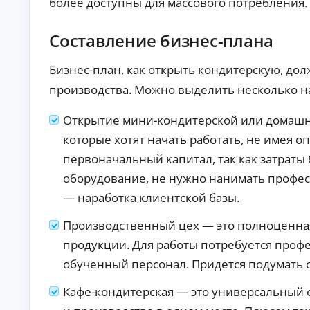
более доступны для массового потребления.
п
р
а
Составление бизнес-плана
в
о
Бизнес-план, как открыть кондитерскую, до
к
производства. Можно выделить несколько н
М
ин
и
Открытие мини-кондитерской или домашне
му
К
м
которые хотят начать работать, не имея о
до
р
ку
первоначальный капитал, так как затраты
е
ме
д
оборудование, не нужно нанимать профес
нт
и
ов
— наработка клиентской базы.
т
:
ы
за
яв
о
Производственный цех — это полноценна
ка
н
продукции. Для работы потребуется проф
бе
л
з
обученный персонал. Придется подумать о
а
сп
й
ра
во
н
Кафе-кондитерская — это универсальный фо
к о
Ди
до