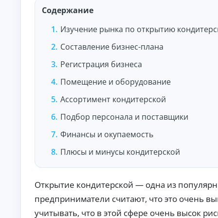
и
Содержание
По
лу
че
Изучение рынка по открытию кондитерск
ни
К
е
Составление бизнес-плана
на
р
ли
е
Регистрация бизнеса
чн
д
ы
и
Помещение и оборудование
м
т
и:
ы
су
Ассортимент кондитерской
м
о
м
н
Подбор персонала и поставщики
ы,
л
ст
а
Финансы и окупаемость
ав
й
ка
Плюсы и минусы кондитерской
и
н
ср
н
ок.
а
к
Открытие кондитерской — одна из популярн
а
предприниматели считают, что это очень в
р
т
учитывать, что в этой сфере очень высок р
у