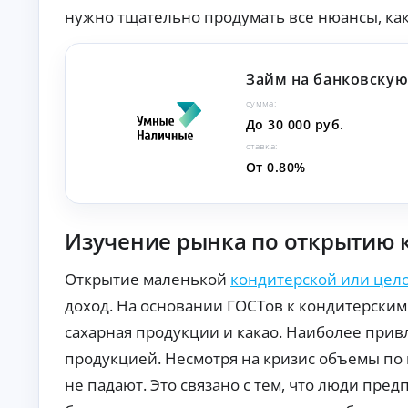
нужно тщательно продумать все нюансы, ка
О
нл
ай
н-
К
за
Займ на банковскую
яв
р
ка
сумма:
е
и
До 30 000 руб.
д
за
и
ставка:
чи
т
сл
От 0.80%
ы
ен
ие
н
ср
а
ед
л
Изучение рынка по открытию к
ст
и
в
ч
на
Открытие маленькой
кондитерской или цело
ка
н
рт
ы
доход. На основании ГОСТов к кондитерским
у.
м
сахарная продукции и какао. Наиболее прив
и
б
продукцией. Несмотря на кризис объемы по
е
не падают. Это связано с тем, что люди пре
з
с