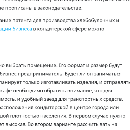
т
ч
ах:
ты
н
тр
ые прописаны в законодательстве.
е
х
еб
пл
ы
р
ов
ат
е
е
ание патента для производства хлебобулочных и
ан
еж
к
з
ия
ей
ации бизнеса
в кондитерской сфере можно
а
Г
и
по
р
о
ве
вы
ро
т
да
с
ят
че
ы
у
но
.
с
с
ст
о
л
ь
с
у
од
но выбрать помещение. Его формат и размер будут
об
н
г
ре
я
й бизнес предприниматель. Будет ли он заниматься
и
ни
т
Ид
я.
ланирует только изготавливать изделия, и отправлят
и
ен
ти
я
 кафе необходимо обратить внимание, что для
ф
н
З
мость, и удобный заезд для транспортных средств.
ик
а
ац
а
л
асположения кондитерской в центре города или
ия
й
и
че
м
ьшой плотностью населения. В первом случае нужно
ре
ч
ы
з
н
дет высокая. Во втором варианте рассчитывать на
б
Го
ы