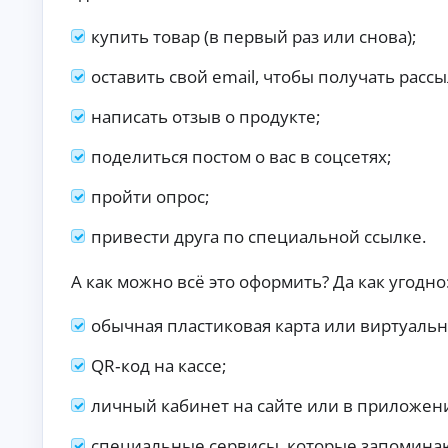
п
р
купить товар (в первый раз или снова);
а
в
оставить свой email, чтобы получать рассы
о
к
написать отзыв о продукте;
М
ин
поделиться постом о вас в соцсетях;
и
му
К
м
пройти опрос;
до
р
ку
е
привести друга по специальной ссылке.
ме
д
нт
и
ов
А как можно всё это оформить? Да как угодно
т
:
ы
за
яв
о
обычная пластиковая карта или виртуальн
ка
н
бе
л
QR‑код на кассе;
з
а
сп
й
ра
личный кабинет на сайте или в приложен
во
н
к о
Ди
специальные сервисы, которые запоминают
до