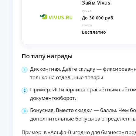
Займ Vivus
то
т
в с
о
сумма:
по
к
вы
До 30 000 руб.
р
ш
ставка:
е
ен
но
Бесплатно
д
й
и
ве
т
ро
ы
ят
По типу награды
но
Кр
ст
ед
ь
ит
Дисконтная. Даёте скидку — фиксирован
ю
на
А
од
ав
только на отдельные товары.
об
то:
в
ре
ус
т
Пример: ИП и юрлица с расчётным счётом
ни
ло
о
я.
ви
документооборот.
к
я,
р
ст
е
Бонусная. Вместо скидки — баллы. Чем б
ав
ки
д
дополнительные бонусы за определённые
и
и
тр
т
еб
Пример: в «Альфа‑Выгодно для бизнеса» про
ы
ов