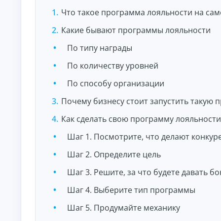
и
По
Что такое программа лояльности на сам
лу
че
Какие бывают программы лояльности
ни
К
е
По типу награды
на
р
ли
е
По количеству уровней
чн
д
ы
и
м
По способу организации
т
и:
ы
су
Почему бизнесу стоит запустить такую 
м
о
м
н
Как сделать свою программу лояльности
ы,
л
ст
а
Шаг 1. Посмотрите, что делают конкур
ав
й
ка
и
Шаг 2. Определите цель
н
ср
н
ок.
Шаг 3. Решите, за что будете давать б
а
к
Шаг 4. Выберите тип программы
а
р
Шаг 5. Продумайте механику
т
у