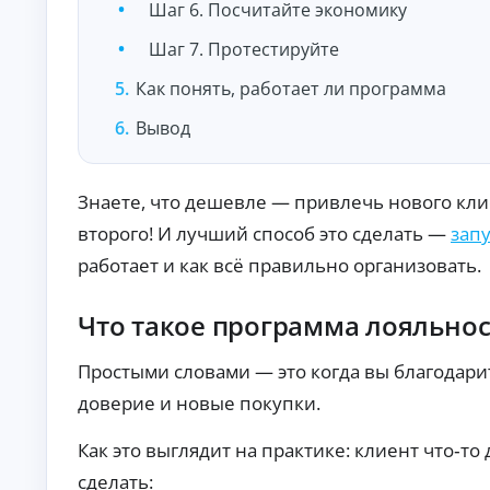
Шаг 6. Посчитайте экономику
О
нл
Шаг 7. Протестируйте
ай
н-
Как понять, работает ли программа
К
за
яв
р
ка
Вывод
е
и
д
за
и
чи
т
сл
Знаете, что дешевле — привлечь нового клие
ы
ен
ие
второго! И лучший способ это сделать —
зап
н
ср
а
работает и как всё правильно организовать.
ед
л
ст
и
в
ч
Что такое программа лояльнос
на
ка
н
рт
ы
Простыми словами — это когда вы благодарите
у.
м
и
доверие и новые покупки.
б
е
Как это выглядит на практике: клиент что‑то
з
сделать:
с