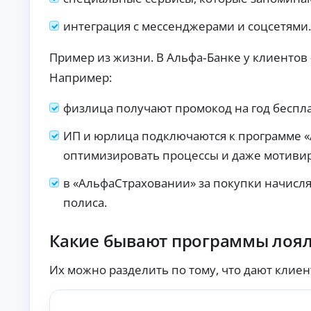
ст
хо
ан
да
интеграция с мессенджерами и соцсетями.
ци
х.
К
он
но
р
Пример из жизни. В Альфа‑Банке у клиентов 
е
е
оф
Например:
д
ор
и
мл
т
ен
физлица получают промокод на год беспл
ы
ие
бе
б
ИП и юрлица подключаются к программе «
з
е
ви
оптимизировать процессы и даже мотивир
з
зи
о
та
в «АльфаСтраховании» за покупки начисл
т
в
оф
к
полиса.
ис
а
.
з
а
Какие бывают программы лоя
По
дб
Их можно разделить по тому, что дают клиент
ор
ва
А
ри
ан
в