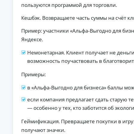
б
ан
пользуются программой для торговли.
ия
е
.
з
Кешбэк. Возвращаете часть суммы на счёт кл
п
е
Пример: участники «Альфа‑Выгодно для бизн
р
в
Яндексе.
о
н
Немонетарная. Клиент получает не деньги
а
ч
возможность поучаствовать в благотворит
а
л
Примеры:
ь
н
в «Альфа‑Выгодно для бизнеса» баллы мо
о
г
о
если компания предлагает сдать старую те
в
— особенно у тех, кто заботится об экологи
з
н
Геймификация. Превращаете покупки в игру:
о
с
получают значки.
а