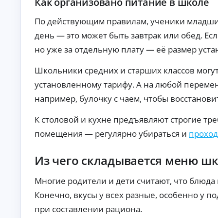
Как организовано питание в школе
ст
хо
ан
да
ци
По действующим правилам, ученики младших 
х.
К
он
день — это может быть завтрак или обед. Есл
но
р
е
е
но уже за отдельную плату — её размер уста
оф
д
ор
и
мл
Школьники средних и старших классов могут 
т
ен
ы
ие
установленному тарифу. А на любой перемен
бе
б
з
например, булочку с чаем, чтобы восстанови
е
ви
з
зи
о
К столовой и кухне предъявляют строгие тр
та
т
в
помещения — регулярно убираться и
проход
оф
к
ис
а
.
з
Из чего складывается меню ш
а
По
Многие родители и дети считают, что блюда
дб
ор
Конечно, вкусы у всех разные, особенно у п
ва
А
ри
при составлении рациона.
ан
в