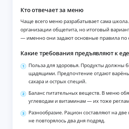
то
т
в с
о
Кто отвечает за меню
по
к
вы
р
Чаще всего меню разрабатывает сама школа
ш
е
ен
организации общепита, но итоговый вариан
но
д
й
и
— именно они задают основные правила по с
ве
т
ро
ы
ят
Какие требования предъявляют к еде
но
Кр
ст
ед
ь
ит
Польза для здоровья. Продукты должны 
ю
на
А
од
ав
щадящими. Предпочтение отдают варёны
об
то:
в
ре
сахара и острых специй.
ус
т
ни
ло
о
я.
ви
Баланс питательных веществ. В меню об
к
я,
р
ст
углеводам и витаминам — их тоже регла
е
ав
ки
д
Разнообразие. Рацион составляют на две 
и
и
тр
не повторялось два дня подряд.
т
еб
ы
ов