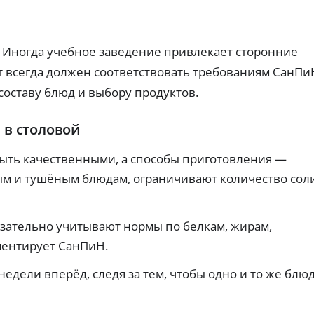
т
ч
ах:
ты
н
тр
е
х
еб
пл
ы
р
ов
ат
е
е
. Иногда учебное заведение привлекает сторонние
ан
еж
к
з
ия
ей
а
т всегда должен соответствовать требованиям СанПи
Г
и
по
р
о
ве
вы
оставу блюд и выбору продуктов.
ро
т
да
с
ят
че
ы
у
но
.
с
с
 в столовой
ст
о
л
ь
с
у
од
быть качественными, а способы приготовления —
об
н
г
ре
я
м и тушёным блюдам, ограничивают количество соли
и
ни
т
Ид
я.
и
ен
ти
я
язательно учитывают нормы по белкам, жирам,
ф
н
З
ик
а
ментирует СанПиН.
ац
а
л
ия
й
и
че
недели вперёд, следя за тем, чтобы одно и то же блю
м
ре
ч
ы
з
н
б
Го
ы