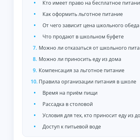
Кто имеет право на бесплатное питан
О
нл
Как оформить льготное питание
ай
н-
От чего зависит цена школьного обеда
К
за
яв
р
ка
Что продают в школьном буфете
е
и
д
за
Можно ли отказаться от школьного пит
и
чи
т
сл
Можно ли приносить еду из дома
ы
ен
ие
н
Компенсация за льготное питание
ср
а
ед
л
ст
Правила организации питания в школе
и
в
ч
на
Время на приём пищи
ка
н
рт
ы
Рассадка в столовой
у.
м
и
Условия для тех, кто приносит еду из д
б
е
Доступ к питьевой воде
з
с