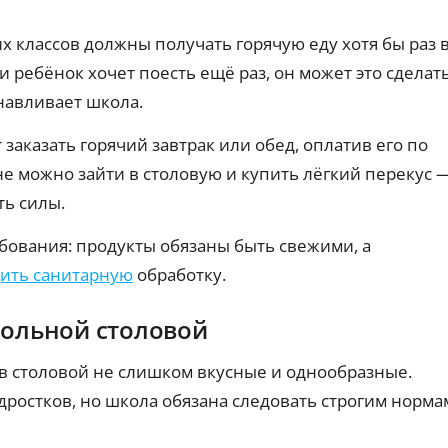
пл
е
ка
а
ат
к
к
й
еж
классов должны получать горячую еду хотя бы раз 
вз
а
м
ей
ят
р
ы
и
и ребёнок хочет поесть ещё раз, он может это сделать
ь
по
т
б
пе
дп
навливает школа.
ы
е
рв
ис
ы
с
з
ок.
й
п
заказать горячий завтрак или обед, оплатив его по
к
за
л
о
й
е можно зайти в столовую и купить лёгкий перекус 
о
м
м
х
и
ть силы.
бе
о
з
с
пе
й
с
ебования: продукты обязаны быть свежими, а
ре
К
и
пл
ить санитарную
обработку.
И
и
ат
Ва
ы.
Бе
ри
з
кольной столовой
ан
ко
ты
м
К
З
пр
ис
 в столовой не слишком вкусные и однообразные.
и
р
си
а
пр
й
е
й
одростков, но школа обязана следовать строгим норма
ос
и
д
м
ро
ск
и
ы
чк
ры