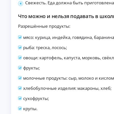
б
Свежесть. Еда должна быть приготовлена
ан
ия
е
.
з
Что можно и нельзя подавать в школ
п
е
Разрешённые продукты:
р
в
о
мясо: курица, индейка, говядина, баранин
н
а
рыба: треска, лосось;
ч
а
овощи: картофель, капуста, морковь, свёкл
л
ь
фрукты;
н
о
молочные продукты: сыр, молоко и кислом
г
о
хлебобулочные изделия: макароны, хлеб;
в
з
сухофрукты;
н
о
крупы.
с
а