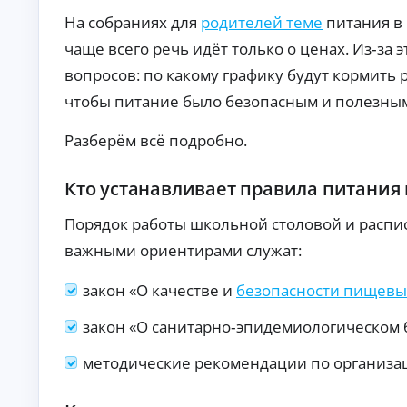
п
На собраниях для
родителей теме
питания в
р
а
чаще всего речь идёт только о ценах. Из‑за
в
вопросов: по какому графику будут кормить 
о
к
чтобы питание было безопасным и полезны
М
ин
Разберём всё подробно.
и
му
К
м
Кто устанавливает правила питания
до
р
ку
е
ме
Порядок работы школьной столовой и распи
д
нт
и
ов
важными ориентирами служат:
т
:
ы
за
закон «О качестве и
безопасности пищевы
яв
о
ка
н
бе
закон «О санитарно‑эпидемиологическом 
л
з
а
сп
методические рекомендации по организа
й
ра
во
н
к о
Ди
до