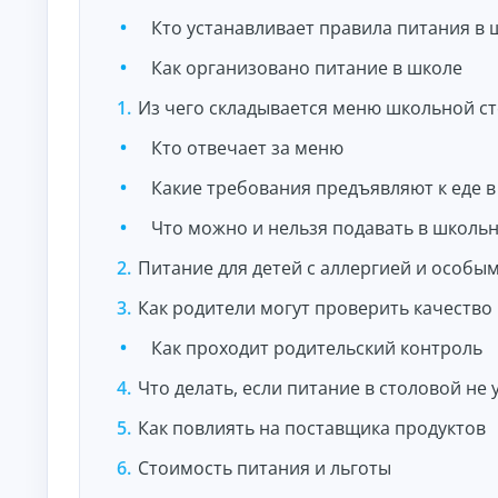
и
По
Кто устанавливает правила питания в 
лу
че
Как организовано питание в школе
ни
К
е
Из чего складывается меню школьной с
на
р
ли
е
Кто отвечает за меню
чн
д
ы
и
м
Какие требования предъявляют к еде в
т
и:
ы
су
Что можно и нельзя подавать в школь
м
о
м
н
Питание для детей с аллергией и особы
ы,
л
ст
а
Как родители могут проверить качество
ав
й
ка
и
Как проходит родительский контроль
н
ср
н
ок.
Что делать, если питание в столовой не 
а
к
Как повлиять на поставщика продуктов
а
р
Стоимость питания и льготы
т
у