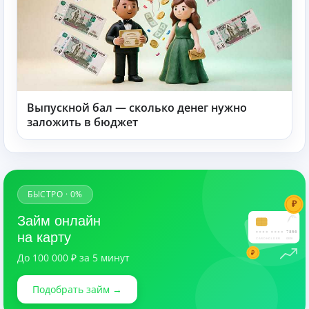
Выпускной бал — сколько денег нужно
заложить в бюджет
БЫСТРО · 0%
₽
Займ онлайн
7890
на карту
CARDHOLDER
03/28
₽
До 100 000 ₽ за 5 минут
Подобрать займ →