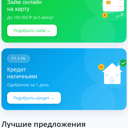
Займ онлайн
7890
на карту
CARDHOLDER
03/28
₽
До 100 000 ₽ за 5 минут
Подобрать займ →
ОТ 4.5%
%
Кредит
наличными
Одобрение за 1 день
Подобрать кредит →
Лучшие предложения