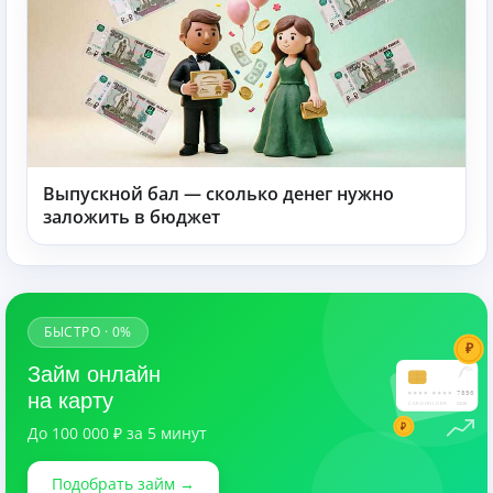
Выпускной бал — сколько денег нужно
заложить в бюджет
БЫСТРО · 0%
₽
Займ онлайн
7890
на карту
CARDHOLDER
03/28
₽
До 100 000 ₽ за 5 минут
Подобрать займ →