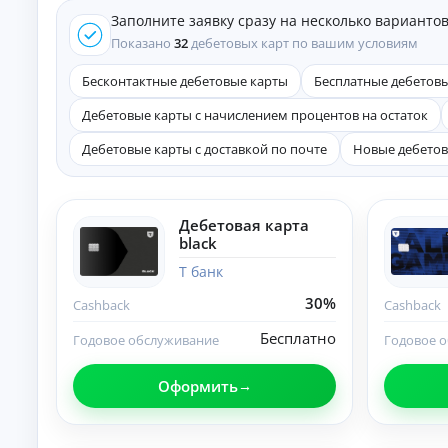
е
Заполните заявку сразу на несколько варианто
д
и
Показано
32
дебетовых карт по вашим условиям
т
ы
Бесконтактные дебетовые карты
Бесплатные дебетов
На
Дебетовые карты с начислением процентов на остаток
л
ю
Дебетовые карты с доставкой по почте
Новые дебетов
бы
К
е
це
р
ли
е
:
д
Дебетовая карта
ст
и
black
ав
т
ки
Т банк
ы
,
ср
н
30%
Cashback
Cashback
ок
а
и
л
Бесплатно
Годовое обслуживание
Годовое 
и
и
тр
ч
еб
Оформить
ов
н
ан
ы
ия
м
.