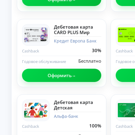
О
нл
ай
н-
К
за
Дебетовая карта
яв
р
CARD PLUS Мир
ка
е
и
Кредит Европа Банк
д
за
и
чи
30%
Cashback
Cashback
т
сл
ы
ен
Бесплатно
Годовое обслуживание
Годовое 
ие
н
ср
а
ед
Оформить
л
ст
и
в
ч
на
ка
н
рт
ы
Дебетовая карта
у.
м
Детская
и
б
Альфа-банк
е
100%
Cashback
Cashback
з
с