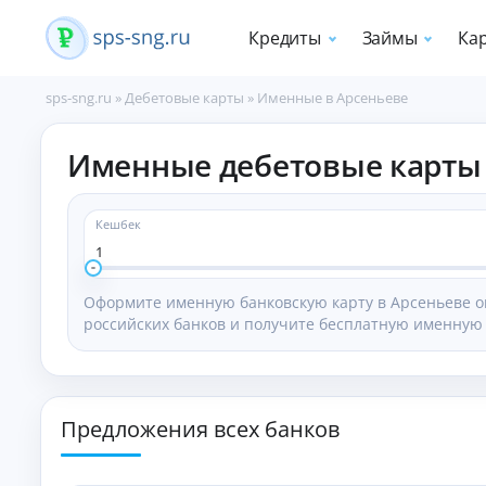
Кредиты
Займы
Ка
sps-sng.ru
»
Дебетовые карты
»
Именные в Арсеньеве
П
Именные дебетовые карты 
о
т
р
е
Кешбек
б
1
и
т
Оформите именную банковскую карту в Арсеньеве о
е
российских банков и получите бесплатную именную 
л
ь
с
к
и
Предложения всех банков
е
к
р