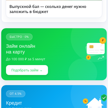
Выпускной бал — сколько денег нужно
заложить в бюджет
БЫСТРО · 0%
₽
Займ онлайн
7890
на карту
CARDHOLDER
03/28
₽
До 100 000 ₽ за 5 минут
Подобрать займ →
ОТ 4.5%
%
Кредит