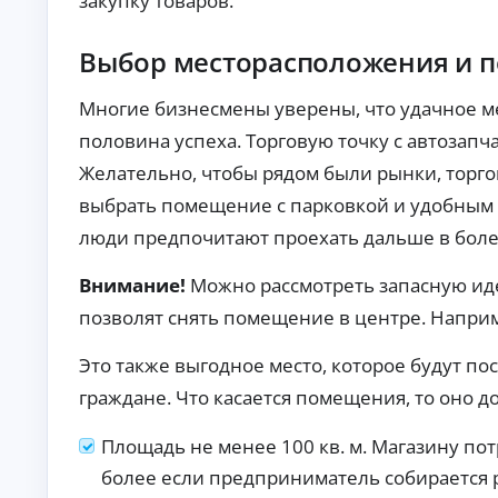
закупку товаров.
то
т
в с
о
по
Выбор месторасположения и 
к
вы
р
ш
е
ен
Многие бизнесмены уверены, что удачное ме
но
д
й
половина успеха. Торговую точку с автозапч
и
ве
т
ро
Желательно, чтобы рядом были рынки, торг
ы
ят
выбрать помещение с парковкой и удобным 
но
Кр
ст
ед
люди предпочитают проехать дальше в боле
ь
ит
ю
на
А
од
ав
Внимание!
Можно рассмотреть запасную и
об
то:
в
ре
ус
позволят снять помещение в центре. Наприме
т
ни
ло
о
я.
ви
к
Это также выгодное место, которое будут по
я,
р
ст
граждане. Что касается помещения, то оно 
е
ав
ки
д
и
и
Площадь не менее 100 кв. м. Магазину пот
тр
т
еб
более если предприниматель собирается
ы
ов