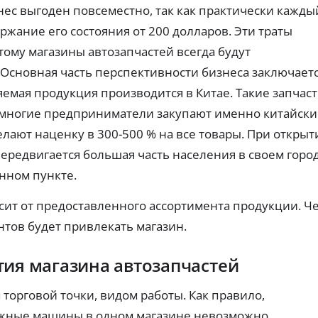
т
т,
ср
е
нес выгоден повсеместно, так как практически кажды
ст
ок
ы
д
ои
и.
жание его состояния от 200 долларов. Эти траты
По
и
мо
лу
т
ому магазины автозапчастей всегда будут
ст
че
ь.
н
ни
Основная часть перспективности бизнеса заключает
ы
З
е
е
бе
а
яемая продукция производится в Китае. Такие запчас
з
к
й
у многие предприниматели закупают именно китайск
ка
а
м
рт
р
ы
делают наценку в 300-500 % на все товары. При открыт
ы:
т
б
на
ередвигается большая часть населения в своем город
ы
е
сч
ёт
с
Ци
нном пункте.
ил
фр
п
и
ов
л
сит от предоставленного ассортимента продукции. Ч
др
ая
а
уг
К
ка
тов будет привлекать магазин.
т
и
рт
р
м
н
а
е
сп
дл
о
д
ия магазина автозапчастей
ос
я
Ак
и
об
он
ци
т
ом
ла
и
орговой точки, видом работы. Как правило,
.
н
йн
0
-
ы
З
%:
ожные машины в одном магазине невозможно.