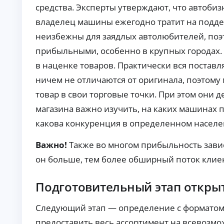
п
средства. Эксперты утверждают, что автобиз
р
владелец машины ежегодно тратит на поддер
а
в
неизбежны для заядлых автолюбителей, поэт
о
прибыльными, особенно в крупных городах. 
к
в наценке товаров. Практически вся поставл
М
ин
ничем не отличаются от оригинала, поэтом
и
му
товар в свои торговые точки. При этом они 
К
м
до
р
магазина важно изучить, на каких машинах п
ку
е
ме
какова конкуренция в определенном населе
д
нт
и
ов
т
Важно!
Также во многом прибыльность зави
:
ы
за
он больше, тем более обширный поток клиен
яв
о
ка
н
бе
л
Подготовительный этап открыт
з
а
сп
й
ра
Следующий этап — определение с форматом т
во
н
к о
Ди
предоставить весь ассортимент на всевозм
до