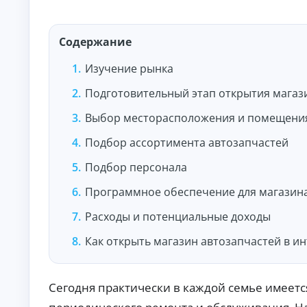
и
По
лу
че
Содержание
ни
К
е
Изучение рынка
на
р
ли
е
Подготовительный этап открытия магаз
чн
д
ы
и
м
Выбор месторасположения и помещени
т
и:
ы
су
Подбор ассортимента автозапчастей
м
о
м
н
Подбор персонала
ы,
л
ст
а
Программное обеспечение для магазин
ав
й
ка
и
н
Расходы и потенциальные доходы
ср
н
ок.
а
Как открыть магазин автозапчастей в и
к
а
р
Сегодня практически в каждой семье имеется
т
у