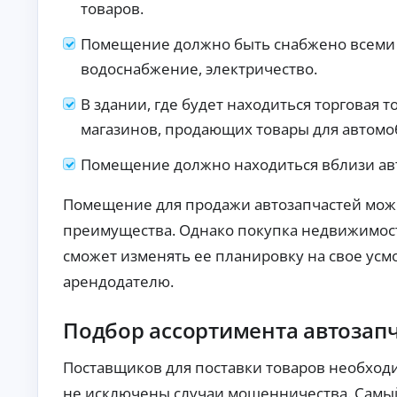
б
товаров.
ан
ия
е
.
з
Помещение должно быть снабжено всеми
п
водоснабжение, электричество.
е
р
В здании, где будет находиться торговая т
в
о
магазинов, продающих товары для автомо
н
а
Помещение должно находиться вблизи ав
ч
а
Помещение для продажи автозапчастей можн
л
ь
преимущества. Однако покупка недвижимост
н
сможет изменять ее планировку на свое ус
о
г
арендодателю.
о
в
Подбор ассортимента автозап
з
н
о
Поставщиков для поставки товаров необходи
с
не исключены случаи мошенничества. Самы
а