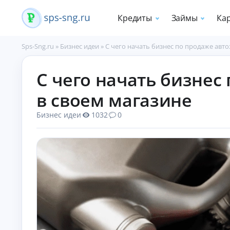
Кредиты
Займы
Ка
Sps-Sng.ru
»
Бизнес идеи
»
С чего начать бизнес по продаже авто
П
С чего начать бизнес
о
т
в своем магазине
р
е
Бизнес идеи
1032
0
б
и
т
е
л
ь
с
к
и
е
к
р