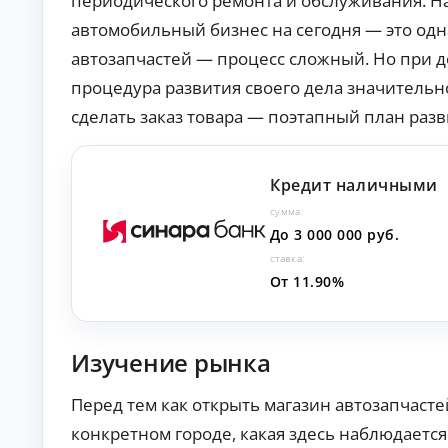
периодического ремонта и обслуживания. На
О
автомобильный бизнес на сегодня — это одн
нл
ай
автозапчастей — процесс сложный. Но при 
н-
К
за
процедура развития своего дела значительно 
яв
р
сделать заказ товара — поэтапный план раз
ка
е
и
д
за
и
чи
т
сл
Кредит наличными
ы
ен
ие
н
сумма:
ср
а
До 3 000 000 руб.
ед
л
ст
ставка:
и
в
От 11.90%
ч
на
ка
н
рт
ы
у.
м
Изучение рынка
и
б
Перед тем как открыть магазин автозапчастей
е
з
конкретном городе, какая здесь наблюдаетс
с