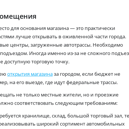
т
ч
ах:
ты
н
тр
е
х
еб
пл
ы
р
помещения
ов
ат
е
е
ан
еж
к
з
ия
ей
сто для основания магазина — это практически
а
Г
и
по
р
о
ве
вы
астями лучше открывать в оживленной части города.
ро
т
да
с
ят
овые центры, загруженные автотрассы. Необходимо
че
ы
у
но
.
с
с
подъездом. Иногда именно из-за не сложного подъе
ст
о
л
ь
е доступную торговую точку.
с
у
од
об
н
г
ре
я
и
дею
открытия магазина
за городом, если бюджет не
ни
т
Ид
я.
р, на его выезде, где идут федеральные трассы.
и
ен
ти
я
ф
сещать не только местные жители, но и проезжие
н
З
ик
а
ац
а
должно соответствовать следующим требованиям:
л
ия
й
и
че
м
ребуется хранилище, склад, большой торговый зал, т
ре
ч
ы
з
н
 реализовывать широкий сортимент автомобильных
б
Го
ы