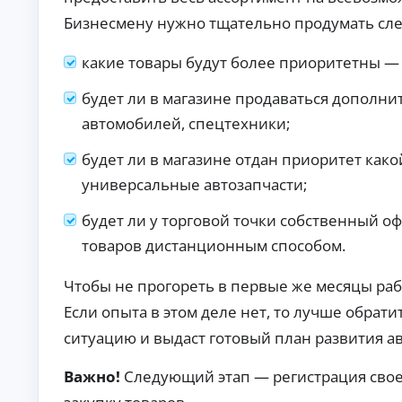
ст
хо
Бизнесмену нужно тщательно продумать сл
ан
да
ци
х.
К
он
какие товары будут более приоритетны —
но
р
е
е
оф
будет ли в магазине продаваться дополни
д
ор
и
автомобилей, спецтехники;
мл
т
ен
ы
ие
будет ли в магазине отдан приоритет как
бе
б
з
универсальные автозапчасти;
е
ви
з
зи
о
будет ли у торговой точки собственный о
та
т
в
товаров дистанционным способом.
оф
к
ис
а
.
Чтобы не прогореть в первые же месяцы раб
з
а
Если опыта в этом деле нет, то лучше обрат
По
ситуацию и выдаст готовый план развития а
дб
ор
ва
Важно!
Следующий этап — регистрация своег
А
ри
ан
в