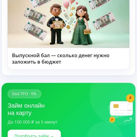
Выпускной бал — сколько денег нужно
заложить в бюджет
БЫСТРО · 0%
₽
Займ онлайн
7890
на карту
CARDHOLDER
03/28
₽
До 100 000 ₽ за 5 минут
Подобрать займ →