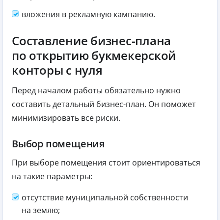
вложения в рекламную кампанию.
Составление бизнес-плана
по открытию букмекерской
конторы с нуля
Перед началом работы обязательно нужно
составить детальный бизнес-план. Он поможет
минимизировать все риски.
Выбор помещения
При выборе помещения стоит ориентироваться
на такие параметры:
отсутствие муниципальной собственности
на землю;