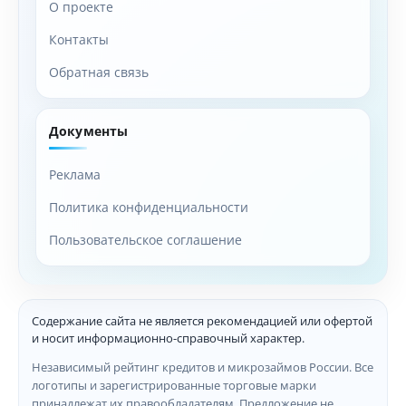
О проекте
Контакты
Обратная связь
Документы
Реклама
Политика конфиденциальности
Пользовательское соглашение
Содержание сайта не является рекомендацией или офертой
и носит информационно-справочный характер.
Независимый рейтинг кредитов и микрозаймов России. Все
логотипы и зарегистрированные торговые марки
принадлежат их правообладателям. Предложение не