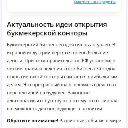
Смотреть все кредиты
Актуальность идеи открытия
букмекерской конторы
Букмекерский бизнес сегодня очень актуален. В
игровой индустрии вертятся очень большие
деньги. При этом правительство РФ установило
четкие правила ведения этого бизнеса. Сегодня
открытие такой конторы считается прибыльным
делом. Это прекрасный шанс вложить средства с
перспективой на будущее. Законные
альтернативы отсутствуют, потому это отличная
возможность для последующего развития.
Обратите внимание!
Различные события в мире