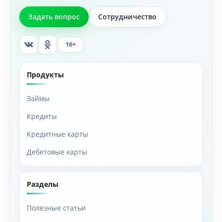
Задать вопрос
Сотрудничество
16+
Продукты
Займы
Кредиты
Кредитные карты
Дебетовые карты
Разделы
Полезные статьи