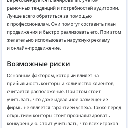
рыночных тенденций и потребностей аудитории.
Лучше всего обратиться за помощью
к профессионалам. Они помогут составить план
продвижения и быстро реализовать его. При этом
желательно использовать наружную рекламу
и онлайн-продвижение.
Возможные риски
Основным фактором, который влияет на
прибыльность конторы и количество клиентов,
считается расположение. При этом стоит
учитывать, что даже идеальное размещение
фирмы не является гарантией успеха. Также перед
открытием конторы стоит проанализировать
конкуренцию. Стоит учитывать, что всех игроков