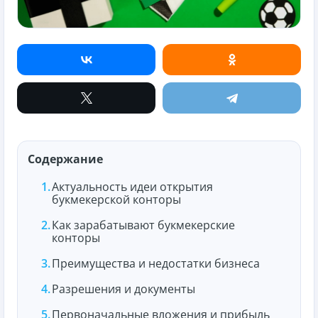
Содержание
Актуальность идеи открытия
букмекерской конторы
Как зарабатывают букмекерские
конторы
Преимущества и недостатки бизнеса
Разрешения и документы
Первоначальные вложения и прибыль