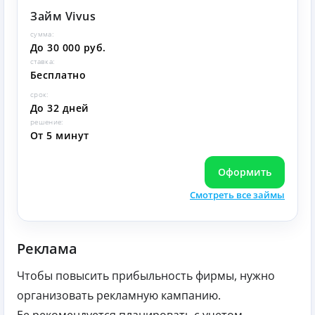
Займ Vivus
сумма:
До 30 000 руб.
ставка:
Бесплатно
срок:
До 32 дней
решение:
От 5 минут
Оформить
Смотреть все займы
Реклама
Чтобы повысить прибыльность фирмы, нужно
организовать рекламную кампанию.
Ее рекомендуется планировать с учетом