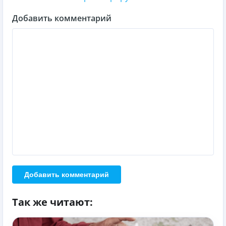
Добавить комментарий
Добавить комментарий
Так же читают: