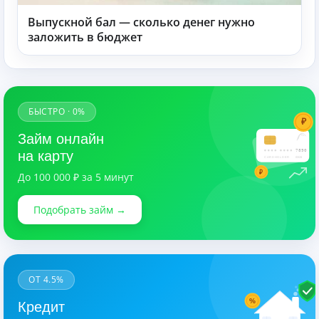
Выпускной бал — сколько денег нужно
заложить в бюджет
БЫСТРО · 0%
₽
Займ онлайн
7890
на карту
CARDHOLDER
03/28
₽
До 100 000 ₽ за 5 минут
Подобрать займ →
ОТ 4.5%
%
Кредит