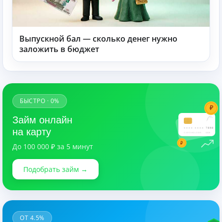
Выпускной бал — сколько денег нужно
заложить в бюджет
БЫСТРО · 0%
₽
Займ онлайн
7890
на карту
CARDHOLDER
03/28
₽
До 100 000 ₽ за 5 минут
Подобрать займ →
ОТ 4.5%