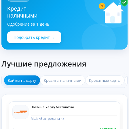
%
Кредит
наличными
Одобрение за 1 день
Подобрать кредит →
Лучшие предложения
Займы на карту
Кредиты наличными
Кредитные карты
Заем на карту бесплатно
МФК «Быстроденьги»
Бесплатно
Ставка