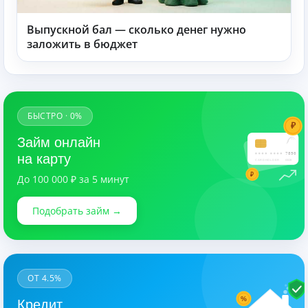
Выпускной бал — сколько денег нужно
заложить в бюджет
БЫСТРО · 0%
₽
Займ онлайн
7890
на карту
CARDHOLDER
03/28
₽
До 100 000 ₽ за 5 минут
Подобрать займ →
ОТ 4.5%
%
Кредит