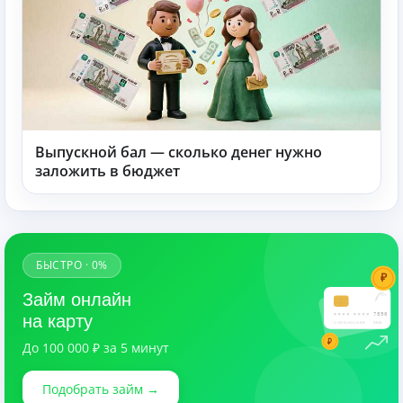
Выпускной бал — сколько денег нужно
заложить в бюджет
БЫСТРО · 0%
₽
Займ онлайн
7890
на карту
CARDHOLDER
03/28
₽
До 100 000 ₽ за 5 минут
Подобрать займ →