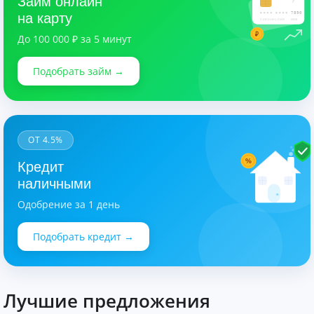
Займ онлайн
7890
на карту
CARDHOLDER
03/28
₽
До 100 000 ₽ за 5 минут
Подобрать займ →
ОТ 4.5%
%
Кредит
наличными
Одобрение за 1 день
Подобрать кредит →
Лучшие предложения