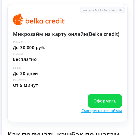
Реклама МКК «КапиталЪ-НТ»
Микрозайм на карту онлайн(Belka credit)
сумма:
До 30 000 руб.
ставка:
Бесплатно
срок:
До 30 дней
решение:
От 5 минут
Оформить
Смотреть все займы
Как получать кэшбэк по шагам