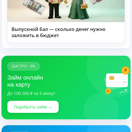
Выпускной бал — сколько денег нужно
заложить в бюджет
БЫСТРО · 0%
₽
Займ онлайн
7890
на карту
CARDHOLDER
03/28
₽
До 100 000 ₽ за 5 минут
Подобрать займ →