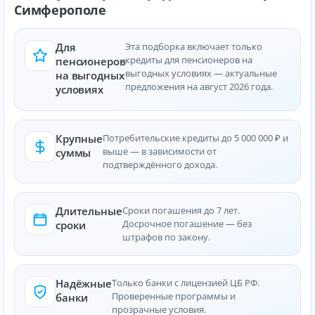
Симферополе
Для
Эта подборка включает только
кредиты для пенсионеров на
пенсионеров
выгодных условиях — актуальные
на выгодных
предложения на август 2026 года.
условиях
Крупные
Потребительские кредиты до 5 000 000 ₽ и
выше — в зависимости от
суммы
подтверждённого дохода.
Длительные
Сроки погашения до 7 лет.
Досрочное погашение — без
сроки
штрафов по закону.
Надёжные
Только банки с лицензией ЦБ РФ.
Проверенные программы и
банки
прозрачные условия.