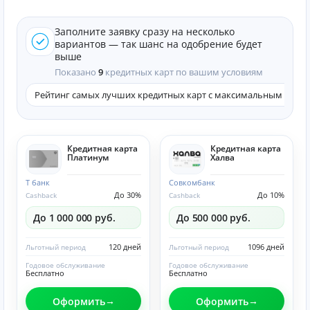
Заполните заявку сразу на несколько
вариантов — так шанс на одобрение будет
выше
Показано
9
кредитных карт по вашим условиям
Рейтинг самых лучших кредитных карт с максимальным кэшб
Кредитная карта
Кредитная карта
Платинум
Халва
Т банк
Совкомбанк
До 30%
До 10%
Cashback
Cashback
До 1 000 000 руб.
До 500 000 руб.
120 дней
1096 дней
Льготный период
Льготный период
Годовое обслуживание
Годовое обслуживание
Бесплатно
Бесплатно
Оформить
Оформить