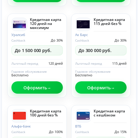
Кредитная карта
Кредитная карта
120 дней на
115 дней без %
максимум
Уралсиб
Ак Барс
До 30%
До 30%
Cashback
Cashback
До 1 500 000 руб.
До 300 000 руб.
120 дней
115 дней
Льготный период
Льготный период
Годовое обслуживание
Годовое обслуживание
Бесплатно
Бесплатно
Оформить
Оформить
Кредитная карта
Кредитная карта
100 дней без %
с кешбэком
Альфа-банк
ВТБ
До 100%
До 15%
Cashback
Cashback