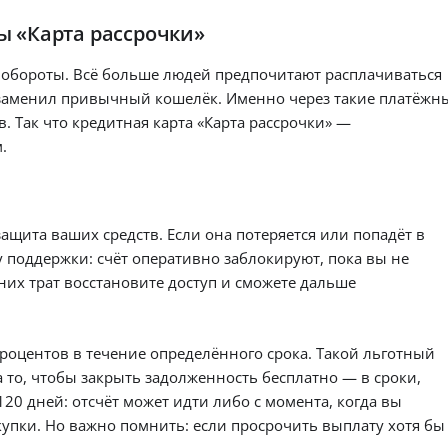
з
л
й
м
Р
у
пе
в
ма
л
ы «Карта рассрочки»
ы
ри
е
я
он
в
в
од,
н
й
,
ла
я,
ли
п
а
т
йн
 обороты. Всё больше людей предпочитают расплачиваться
о
с
ми
о
:
к
и
о
т и
б
 заменил привычный кошелёк. Именно через такие платёжн
у
ре
а
н
и
ст
а
т
ш
 Так что кредитная карта «Карта рассрочки» —
и
р
г
ои
м
н
ен
т
мо
т
с
.
и
ие
к
е
ст
у
а
о
и
а
о
ь
з
пе
м
Пе
а
х
об
в
ре
ре
ы
и
сл
м
О
во
во
х
к
уж
з
д
д
щита ваших средств. Если она потеряется или попадёт в
з
ив
л
в
бе
Б
на
е
ан
у поддержки: счёт оперативно заблокируют, пока вы не
у
о
з
ка
ы
ия
б
ож
ч
рт
них трат восстановите доступ и сможете дальше
с
и
.
н
т
ид
ш
у
а
т
а
ан
з
по
и
.
р
ч
ия
сл
х
т
.
ы
е
в
роцентов в течение определённого срока. Такой льготный
к
й
е
од
е
р
а то, чтобы закрыть задолженность бесплатно — в сроки,
об
з
о
р
е
ре
а
120 дней: отсчёт может идти либо с момента, когда вы
а
ни
д
й
ь
упки. Но важно помнить: если просрочить выплату хотя бы
я:
и
ы
м
ср