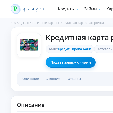
Кредиты
Займы
Ка
Sps-Sng.ru
»
Кредитные карты
»
Кредитная карта рассрочки
П
Кредитная карта 
о
т
р
Банк:
Кредит Европа Банк
Категори
е
б
и
Подать заявку онлайн
т
е
л
Описание
Условия
Отзывы
ь
с
к
и
е
Описание
к
р