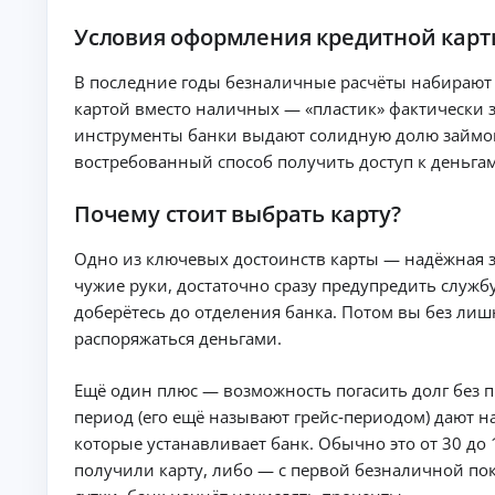
е
д
Условия оформления кредитной карт
и
т
В последние годы безналичные расчёты набирают
ы
картой вместо наличных — «пластик» фактически
На
л
инструменты банки выдают солидную долю займов.
ю
востребованный способ получить доступ к деньгам
бы
К
е
це
р
Почему стоит выбрать карту?
ли
е
:
д
ст
Одно из ключевых достоинств карты — надёжная за
и
ав
чужие руки, достаточно сразу предупредить служб
т
ки
ы
,
доберётесь до отделения банка. Потом вы без лиш
ср
н
распоряжаться деньгами.
ок
а
и
л
и
Ещё один плюс — возможность погасить долг без п
и
тр
ч
еб
период (его ещё называют грейс‑периодом) дают н
ов
н
которые устанавливает банк. Обычно это от 30 до 
ан
ы
ия
получили карту, либо — с первой безналичной пок
м
.