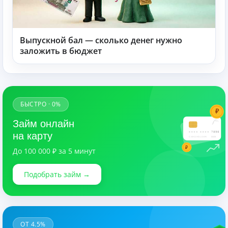
Выпускной бал — сколько денег нужно
заложить в бюджет
БЫСТРО · 0%
₽
Займ онлайн
7890
на карту
CARDHOLDER
03/28
₽
До 100 000 ₽ за 5 минут
Подобрать займ →
ОТ 4.5%