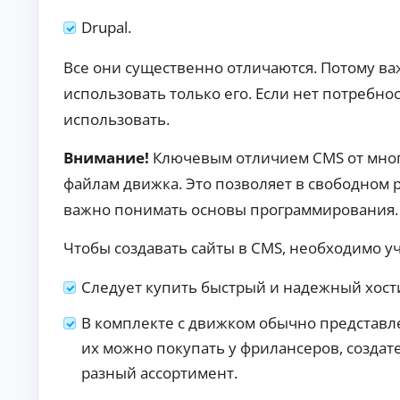
то
т
в с
Drupal.
о
по
к
вы
р
ш
Все они существенно отличаются. Потому ва
е
ен
использовать только его. Если нет потребн
но
д
й
и
использовать.
ве
т
ро
ы
ят
Внимание!
Ключевым отличием CMS от многи
но
Кр
ст
ед
файлам движка. Это позволяет в свободном р
ь
ит
ю
на
важно понимать основы программирования.
А
од
ав
об
то:
в
Чтобы создавать сайты в CMS, необходимо 
ре
ус
т
ни
ло
о
я.
ви
Следует купить быстрый и надежный хост
к
я,
р
ст
е
В комплекте с движком обычно представл
ав
ки
д
их можно покупать у фрилансеров, создат
и
и
тр
разный ассортимент.
т
еб
ы
ов