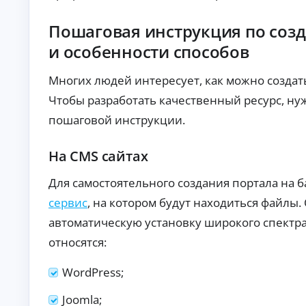
ст
хо
ан
да
Пошаговая инструкция по соз
ци
х.
К
он
и особенности способов
но
р
е
е
оф
д
Многих людей интересует, как можно создать
ор
и
мл
Чтобы разработать качественный ресурс, н
т
ен
ы
ие
пошаговой инструкции.
бе
б
з
е
ви
з
На CMS сайтах
зи
о
та
т
в
Для самостоятельного создания портала на 
оф
к
сервис
, на котором будут находиться файл
ис
а
.
з
автоматическую установку широкого спектр
а
относятся:
По
дб
ор
WordPress;
ва
А
ри
Joomla;
ан
в