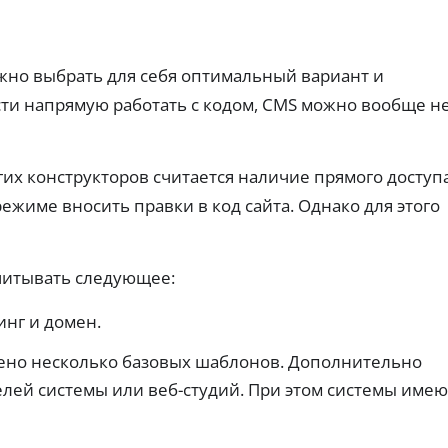
т
ч
ах:
ты
н
тр
е
х
еб
пл
ы
р
ов
ат
е
е
ан
еж
жно выбрать для себя оптимальный вариант и
к
з
ия
ей
а
Г
ости напрямую работать с кодом, CMS можно вообще н
и
по
р
о
ве
вы
ро
т
да
с
ят
че
ы
у
но
.
с
х конструкторов считается наличие прямого доступа
с
ст
о
л
ь
ежиме вносить правки в код сайта. Однако для этого
с
у
од
об
н
г
ре
я
и
ни
т
Ид
учитывать следующее:
я.
и
ен
ти
я
инг и домен.
ф
н
З
ик
а
ац
а
ено несколько базовых шаблонов. Дополнительно
л
ия
й
и
че
елей системы или веб-студий. При этом системы имею
м
ре
ч
ы
з
н
б
Го
ы