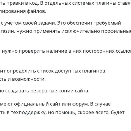
е
су
ь правки в код. В отдельных системах плагины ставя
х
сл
з
Сн
уг
пирования файлов.
з
ят
и
а
ие
дл
 учетом своей задачи. Это обеспечит требуемый
л
на
я
Д
о
ли
ус
магазин, нужно применять исключительно профильны
чн
е
ко
г
ых
ре
б
а
:
ни
е
Бе
ко
я
т
 нужно проверить наличие в них посторонних ссыло
з
ми
оф
об
о
сс
ор
ес
в
ии
мл
З
пе
,
ен
ы
че
а
ит определить список доступных плагинов.
ли
ия
е
ни
й
ми
.
к
ть и возможности.
я:
ты
м
тр
а
и
ы
еб
р
ль
о создавать резервные копии сайта.
б
ов
го
т
е
ан
тн
ы
ия
з
меют официальный сайт или форум. В случае
ые
Кэ
и
п
ус
ш
ма
 в техподдержку, но помощь, скорее всего, будет
ло
о
бэ
кс
ви
с
к,
и
я.
Б
р
пр
ма
оц
е
ль
е