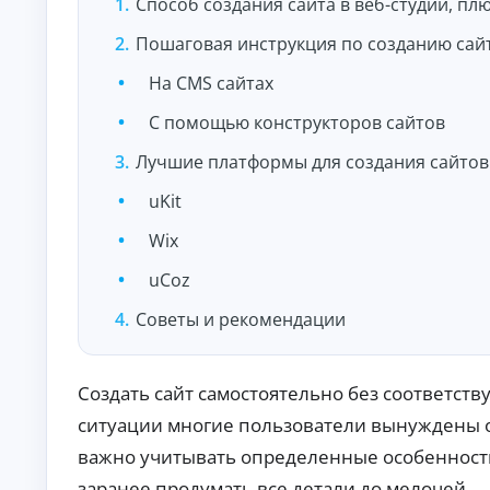
и
Способ создания сайта в веб-студии, пл
По
лу
Пошаговая инструкция по созданию сай
че
ни
На CMS сайтах
К
е
на
р
С помощью конструкторов сайтов
ли
е
чн
д
Лучшие платформы для создания сайтов
ы
и
м
т
и:
uKit
ы
су
м
о
Wix
м
н
ы,
л
uCoz
ст
а
ав
Советы и рекомендации
й
ка
и
н
ср
н
ок.
а
Создать сайт самостоятельно без соответств
к
ситуации многие пользователи вынуждены о
а
р
важно учитывать определенные особенности
т
у
заранее продумать все детали до мелочей.