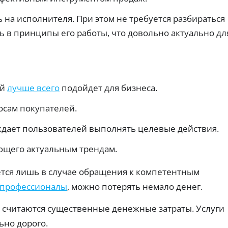
т
т,
ср
е
ст
ок
ы
д
на исполнителя. При этом не требуется разбираться
ои
и.
По
и
мо
ь в принципы его работы, что довольно актуально дл
лу
т
ст
че
ь.
н
ни
ы
З
е
е
бе
а
з
к
й
ка
а
м
ый
лучше всего
подойдет для бизнеса.
рт
р
ы
ы:
т
б
на
осам покупателей.
ы
е
сч
ёт
с
Ци
ждает пользователей выполнять целевые действия.
ил
фр
п
и
ов
л
др
ая
ующего актуальным трендам.
а
уг
К
ка
т
и
рт
р
м
тся лишь в случае обращения к компетентным
н
а
е
сп
дл
о
д
епрофессионалы
, можно потерять немало денег.
ос
я
Ак
и
об
он
ци
т
ом
ла
 считаются существенные денежные затраты. Услуги
и
.
н
йн
0
-
ы
ьно дорого.
З
%: