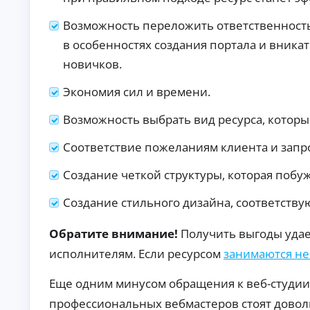
п
р
Возможность переложить ответственность 
а
в особенностях создания портала и вникат
в
о
новичков.
к
М
Экономия сил и времени.
ин
и
Возможность выбрать вид ресурса, котор
му
К
м
до
р
Соответствие пожеланиям клиента и запр
ку
е
ме
д
Создание четкой структуры, которая побу
нт
и
ов
т
:
Создание стильного дизайна, соответств
ы
за
яв
о
Обратите внимание!
Получить выгоды удае
ка
н
бе
л
исполнителям. Если ресурсом
занимаются н
з
а
сп
й
ра
Еще одним минусом обращения к веб-студии
во
н
к о
профессиональных вебмастеров стоят довол
Ди
до