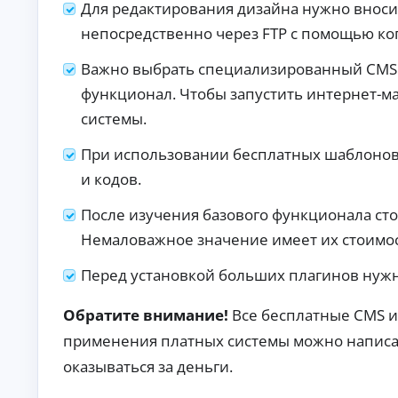
б
Для редактирования дизайна нужно вносит
ан
ия
е
непосредственно через FTP с помощью ко
.
з
п
Важно выбрать специализированный CMS с
е
р
функционал. Чтобы запустить интернет-
в
системы.
о
н
При использовании бесплатных шаблонов
а
ч
и кодов.
а
л
После изучения базового функционала сто
ь
Немаловажное значение имеет их стоимос
н
о
Перед установкой больших плагинов нужн
г
о
в
Обратите внимание!
Все бесплатные CMS и
з
применения платных системы можно написать
н
о
оказываться за деньги.
с
а