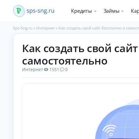
Кредиты
Займы
Ка
Sps-Sng.ru
»
Интернет
»
Как создать свой сайт бесплатно и само
П
Как создать свой сайт
о
т
самостоятельно
р
е
Интернет
1551
0
б
и
т
е
л
ь
с
к
и
е
к
р