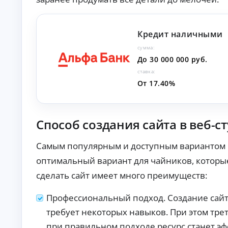
О
нл
ай
Кредит наличными
н-
К
за
сумма:
яв
р
ка
До 30 000 000 руб.
е
и
д
ставка:
за
и
чи
От 17.40%
т
сл
ы
ен
ие
н
ср
а
Способ создания сайта в веб-с
ед
л
ст
и
в
Самым популярным и доступным вариантом соз
ч
на
ка
н
оптимальный вариант для чайников, которые
рт
ы
у.
сделать сайт имеет много преимуществ:
м
и
б
Профессиональный подход. Создание сайта
е
требует некоторых навыков. При этом тре
з
с
при правильном подходе ресурс станет э