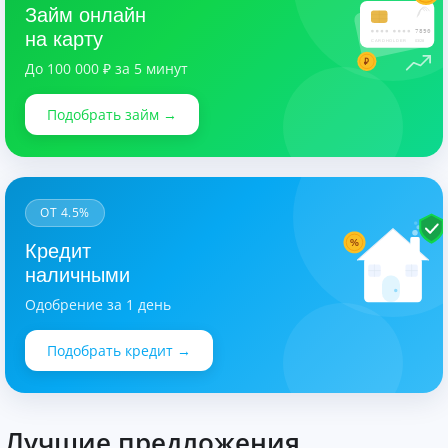
Займ онлайн
7890
на карту
CARDHOLDER
03/28
₽
До 100 000 ₽ за 5 минут
Подобрать займ →
ОТ 4.5%
%
Кредит
наличными
Одобрение за 1 день
Подобрать кредит →
Лучшие предложения