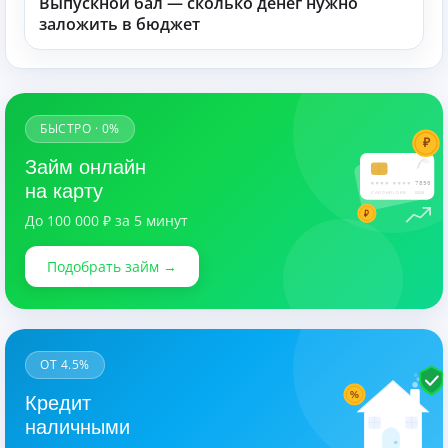
Выпускной бал — сколько денег нужно
заложить в бюджет
БЫСТРО · 0%
₽
Займ онлайн
7890
на карту
CARDHOLDER
03/28
₽
До 100 000 ₽ за 5 минут
Подобрать займ →
ОТ 4.5%
%
Кредит
наличными