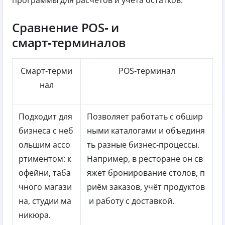
Сравнение POS‑ и
смарт‑терминалов
Смарт‑терми
POS‑терминал
нал
Подходит для
Позволяет работать с обшир
бизнеса с неб
ными каталогами и объединя
ольшим ассо
ть разные бизнес‑процессы.
ртиментом: к
Например, в ресторане он св
офейни, таба
яжет бронирование столов, п
чного магази
риём заказов, учёт продуктов
на, студии ма
и работу с доставкой.
никюра.