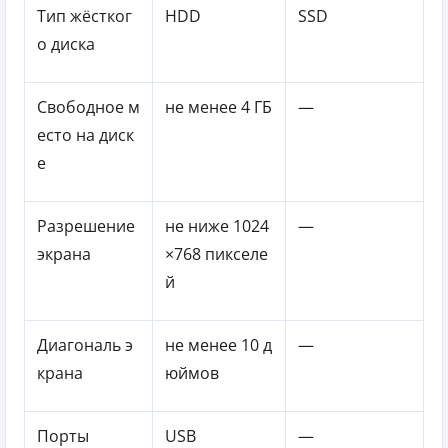
Тип жёстког
HDD
SSD
о диска
Свободное м
не менее 4 ГБ
—
есто на диск
е
Разрешение
не ниже 1024
—
экрана
×768 пикселе
й
Диагональ э
не менее 10 д
—
крана
юймов
Порты
USB
—