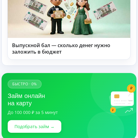
Выпускной бал — сколько денег нужно
заложить в бюджет
БЫСТРО · 0%
₽
Займ онлайн
7890
на карту
CARDHOLDER
03/28
₽
До 100 000 ₽ за 5 минут
Подобрать займ →