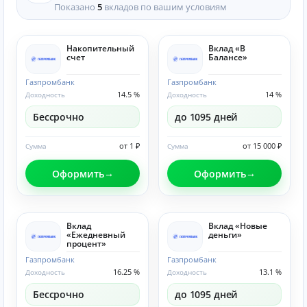
Показано
5
вкладов по вашим условиям
Накопительный
Вклад «В
счет
Балансе»
Газпромбанк
Газпромбанк
14.5 %
14 %
Доходность
Доходность
Бессрочно
до 1095 дней
от 1 ₽
от 15 000 ₽
Сумма
Сумма
Оформить
Оформить
Вклад
Вклад «Новые
«Ежедневный
деньги»
процент»
Газпромбанк
Газпромбанк
16.25 %
13.1 %
Доходность
Доходность
Бессрочно
до 1095 дней