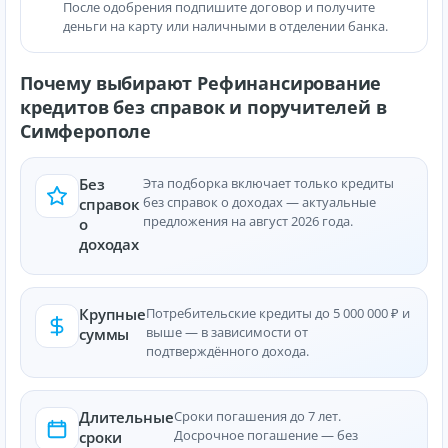
После одобрения подпишите договор и получите
деньги на карту или наличными в отделении банка.
Почему выбирают Рефинансирование
кредитов без справок и поручителей в
Симферополе
Без
Эта подборка включает только кредиты
без справок о доходах — актуальные
справок
предложения на август 2026 года.
о
доходах
Крупные
Потребительские кредиты до 5 000 000 ₽ и
выше — в зависимости от
суммы
подтверждённого дохода.
Длительные
Сроки погашения до 7 лет.
Досрочное погашение — без
сроки