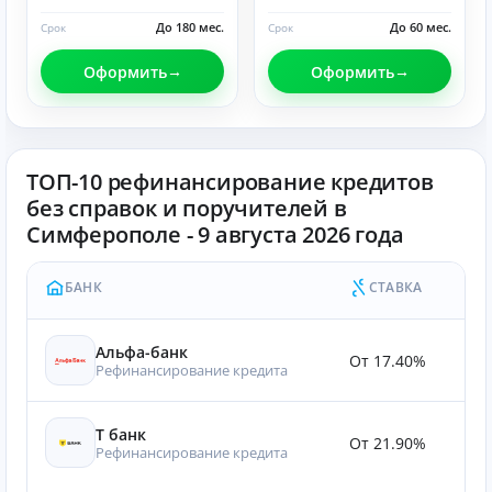
До 180 мес.
До 60 мес.
Срок
Срок
Оформить
Оформить
ТОП-10 рефинансирование кредитов
без справок и поручителей в
Симферополе - 9 августа 2026 года
БАНК
СТАВКА
Альфа-банк
От 17.40%
12
Рефинансирование кредита
Т банк
От 21.90%
12
Рефинансирование кредита