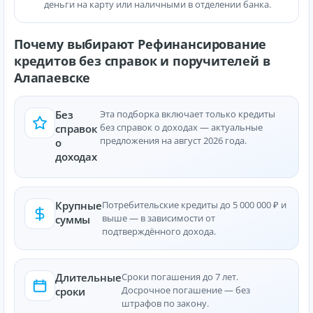
деньги на карту или наличными в отделении банка.
Почему выбирают Рефинансирование
кредитов без справок и поручителей в
Алапаевске
Без
Эта подборка включает только кредиты
без справок о доходах — актуальные
справок
предложения на август 2026 года.
о
доходах
Крупные
Потребительские кредиты до 5 000 000 ₽ и
выше — в зависимости от
суммы
подтверждённого дохода.
Длительные
Сроки погашения до 7 лет.
Досрочное погашение — без
сроки
штрафов по закону.