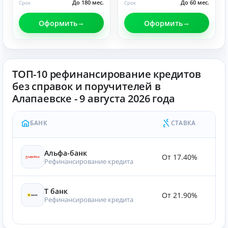
До 180 мес.
До 60 мес.
Срок
Срок
Оформить
Оформить
ТОП-10 рефинансирование кредитов
без справок и поручителей в
Алапаевске - 9 августа 2026 года
БАНК
СТАВКА
Альфа-банк
От 17.40%
12
Рефинансирование кредита
Т банк
От 21.90%
12
Рефинансирование кредита