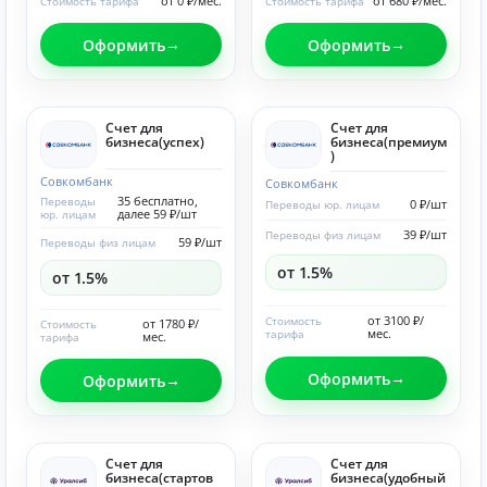
от 0 ₽/мес.
от 680 ₽/мес.
Стоимость тарифа
Стоимость тарифа
Оформить
Оформить
Счет для
Счет для
бизнеса(успех)
бизнеса(премиум
)
Совкомбанк
Совкомбанк
35 бесплатно,
Переводы
0 ₽/шт
Переводы юр. лицам
далее 59 ₽/шт
юр. лицам
39 ₽/шт
Переводы физ лицам
59 ₽/шт
Переводы физ лицам
от 1.5%
от 1.5%
от 3100 ₽/
Стоимость
от 1780 ₽/
Стоимость
мес.
тарифа
мес.
тарифа
Оформить
Оформить
Счет для
Счет для
бизнеса(стартов
бизнеса(удобный