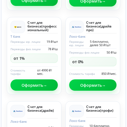
Оформить
Оформить
Счет для
Счет для
бизнеса(професс
бизнеса(драйв
иональный)
про)
Т банк
Локо-банк
19 ₽/шт
5 бесплатно,
Переводы юр. лицам
Переводы
далее 50 ₽/шт
юр. лицам
78 ₽/ш
Переводы физ лицам
50 ₽/ш
Переводы физ лицам
от 1%
от 0%
от 4990 ₽/
Стоимость
мес.
850 ₽/мес.
тарифа
Стоимость тарифа
Оформить
Оформить
Счет для
Счет для
бизнеса(драйв)
бизнеса(профи)
Локо-банк
Локо-банк
10 бесплатно,
Переводы