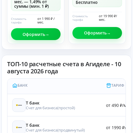
мес. — 1,49% от
Бесплатно
суммы (мин. 1 ₽)
от 19 990 ₽/
Стоимость
от 1 990 ₽ /
Стоимость
мес.
тарифа
мес.
тарифа
Оформить
Оформить
ТОП-10 расчетные счета в Агиделе - 10
августа 2026 года
БАНК
ТАРИФ
Т банк
от 490 ₽/мес.
Счет для бизнеса(простой)
Т банк
от 1990 ₽/мес
Счет для бизнеса(продвинутый)