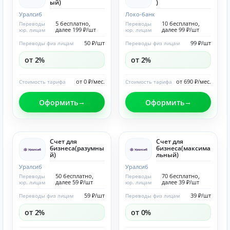
ый)
)
Уралсиб
Локо-банк
5 бесплатно,
10 бесплатно,
Переводы
Переводы
далее 199 ₽/шт
далее 99 ₽/шт
юр. лицам
юр. лицам
50 ₽/шт
99 ₽/шт
Переводы физ лицам
Переводы физ лицам
от 2%
от 2%
от 0 ₽/мес.
от 690 ₽/мес.
Стоимость тарифа
Стоимость тарифа
Оформить
Оформить
Счет для
Счет для
бизнеса(разумны
бизнеса(максима
й)
льный)
Уралсиб
Уралсиб
50 бесплатно,
70 бесплатно,
Переводы
Переводы
далее 59 ₽/шт
далее 39 ₽/шт
юр. лицам
юр. лицам
59 ₽/шт
39 ₽/шт
Переводы физ лицам
Переводы физ лицам
от 2%
от 0%