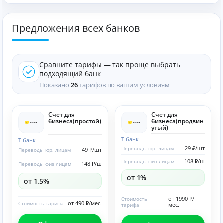
Предложения всех банков
Сравните тарифы — так проще выбрать
подходящий банк
Показано
26
тарифов по вашим условиям
Счет для
Счет для
бизнеса(простой)
бизнеса(продвин
утый)
Т банк
Т банк
29 ₽/шт
Переводы юр. лицам
49 ₽/шт
Переводы юр. лицам
108 ₽/ш
Переводы физ лицам
148 ₽/ш
Переводы физ лицам
от 1%
от 1.5%
от 1990 ₽/
Стоимость
от 490 ₽/мес.
Стоимость тарифа
мес.
тарифа