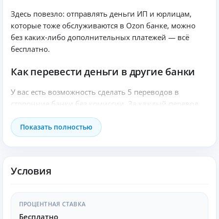
Здесь повезло: отправлять деньги ИП и юрлицам,
которые тоже обслуживаются в Ozon банке, можно
без каких‑либо дополнительных платежей — всё
бесплатно.
Как перевести деньги в другие банки
У вас есть возможность сделать 5 переводов в
сторонние банки без комиссии. За каждый перевод
после пятого придётся заплатить 49 рублей.
Показать полностью
Снятие наличных с Бизнес‑карты
Вы можете снимать наличные с карты — лимит
Условия
составляет до 5 млн рублей.
Бухгалтерия
ПРОЦЕНТНАЯ СТАВКА
Ведение бухгалтерии по этому тарифу
Бесплатно