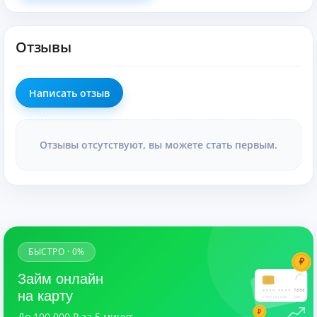
обслуживание без взимания платы (0 рублей).
Отзывы
Написать отзыв
Отзывы отсутствуют, вы можете стать первым.
БЫСТРО · 0%
₽
Займ онлайн
7890
на карту
CARDHOLDER
03/28
₽
До 100 000 ₽ за 5 минут