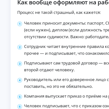
Как вообще оформляют на рабо
б
ан
ия
е
.
з
Процесс не такой страшный, как кажется:
п
е
Человек приносит документы: паспорт, С
р
(если нужен), диплом (если должность тр
в
о
отсутствии судимости. Важно: работодател
н
а
Сотрудник читает внутренние правила ко
ч
а
прочее — и подписывает, что ознакомилс
л
ь
Подписывают сам трудовой договор — всег
н
второй отдают человеку.
о
г
Руководитель или его доверенное лицо с
о
в
поставить, но это не обязательно.
з
н
Компания выпускает приказ о приёме на 
о
с
Человек подписывает, что с приказом оз
а