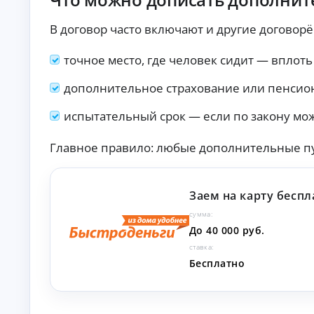
то
т
в с
о
В договор часто включают и другие договор
по
к
вы
р
ш
точное место, где человек сидит — вплоть
е
ен
но
д
й
дополнительное страхование или пенсио
и
ве
т
ро
ы
испытательный срок — если по закону мож
ят
но
Кр
ст
ед
Главное правило: любые дополнительные пу
ь
ит
ю
на
А
од
ав
об
то:
в
Заем на карту беспл
ре
ус
т
ни
ло
о
сумма:
я.
ви
к
До 40 000 руб.
я,
р
ст
ставка:
е
ав
Бесплатно
ки
д
и
и
тр
т
еб
ы
ов