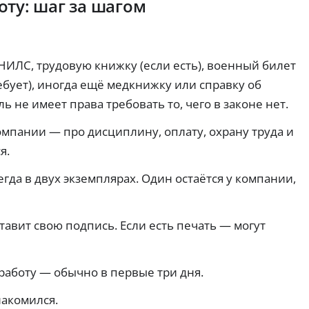
ту: шаг за шагом
е
су
х
сл
з
Сн
уг
з
ят
и
а
ие
дл
л
на
я
НИЛС, трудовую книжку (если есть), военный билет
Д
о
ли
ус
чн
е
ко
г
ебует), иногда ещё медкнижку или справку об
ых
ре
б
а
:
ни
ь не имеет права требовать то, чего в законе нет.
е
Бе
ко
я
т
з
ми
оф
мпании — про дисциплину, оплату, охрану труда и
об
о
сс
ор
ес
в
ии
мл
я.
З
пе
,
ен
ы
че
а
ли
ия
е
ни
й
да в двух экземплярах. Один остаётся у компании,
ми
.
к
я:
ты
м
тр
а
и
ы
еб
р
ль
б
ов
го
т
тавит свою подпись. Если есть печать — могут
е
ан
тн
ы
ия
з
ые
Кэ
и
п
ус
ш
ма
ло
о
работу — обычно в первые три дня.
бэ
кс
ви
с
к,
и
я.
Б
р
пр
ма
накомился.
оц
е
ль
е