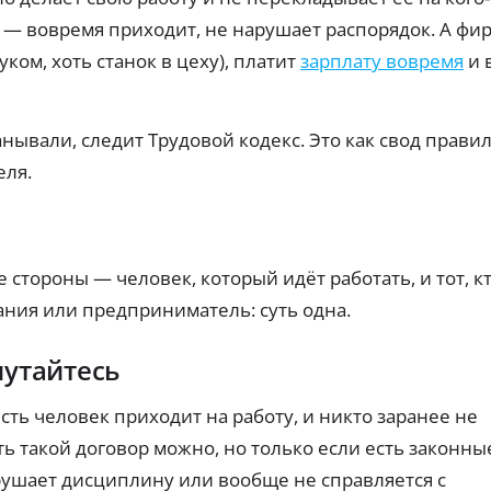
с
ые
н
ри
ы
р
М
 — вовремя приходит, не нарушает распорядок. А фи
од
ь
и
е
Ф
у и
г
уком, хоть станок в цеху), платит
зарплату вовремя
и 
к
О:
ус
и
по
а
ло
в
дб
ви
р
ор
д
ям
т
по
.
о
анывали, следит Трудовой кодекс. Это как свод правил
ы
ш
л
ан
Вы
еля.
г
са
бо
м
р
Ва
на
по
ри
В
вы
па
ан
да
ра
и
ты
З
чу.
ме
за
р
е стороны — человек, который идёт работать, и тот, к
тр
й
а
т
ам
ания или предприниматель: суть одна.
ма
й
у
:
по
м
а
ль
д
ы
л
го
ра
путайтесь
б
тн
зн
ь
е
ый
ые
н
пе
су
сть человек приходит на работу, и никто заранее не
з
ы
ри
м
к
е
уть такой договор можно, но только если есть законны
од,
м
а
к
ли
ы
ушает дисциплину или вообще не справляется с
р
ми
и
р