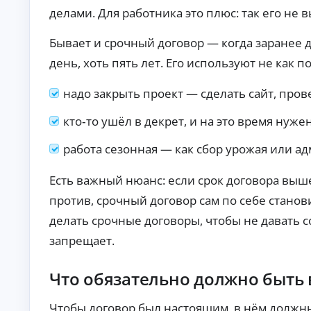
п
делами. Для работника это плюс: так его не 
р
а
Бывает и срочный договор — когда заранее д
в
о
день, хоть пять лет. Его используют не как 
к
М
надо закрыть проект — сделать сайт, про
ин
и
кто‑то ушёл в декрет, и на это время нуж
му
К
м
до
р
работа сезонная — как сбор урожая или ад
ку
е
ме
д
нт
Есть важный нюанс: если срок договора выше
и
ов
т
против, срочный договор сам по себе стано
:
ы
за
делать срочные договоры, чтобы не давать 
яв
о
ка
н
запрещает.
бе
л
з
а
сп
Что обязательно должно быть 
й
ра
во
н
к о
Ди
Чтобы договор был настоящим, в нём должны
до