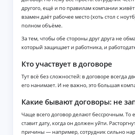
О
другого, ещё и по правилам компании живёт
нл
ай
взамен даёт рабочее место (хоть стол с ноутб
н-
К
полном объёме.
за
яв
р
ка
е
За тем, чтобы обе стороны друг друга не обм
и
д
за
который защищает и работника, и работодат
и
чи
т
сл
ы
ен
Кто участвует в договоре
ие
н
ср
а
ед
л
Тут всё без сложностей: в договоре всегда дв
ст
и
в
его нанимает. И не важно, это большая комп
ч
на
ка
н
рт
ы
Какие бывают договоры: не за
у.
м
и
Чаще всего договор делают бессрочным. То е
б
е
ставит дату, когда он должен уйти. Расторгн
з
причины — например, сотрудник сильно нар
с