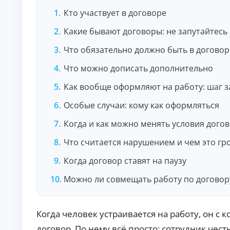
и
По
Кто участвует в договоре
лу
че
Какие бывают договоры: не запутайтесь
ни
К
е
Что обязательно должно быть в договор
на
р
ли
е
Что можно дописать дополнительно
чн
д
ы
и
м
Как вообще оформляют на работу: шаг 
т
и:
ы
су
Особые случаи: кому как оформляться
м
о
м
н
Когда и как можно менять условия дого
ы,
л
ст
а
Что считается нарушением и чем это гр
ав
й
ка
и
Когда договор ставят на паузу
н
ср
н
ок.
Можно ли совмещать работу по договор
а
к
а
р
Когда человек устраивается на работу, он 
т
договор. По нему всё просто: сотрудник чест
у