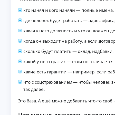
ст
хо
ан
да
кто нанял и кого наняли — полные имена,
ци
х.
К
он
но
р
где человек будет работать — адрес офиса
е
е
оф
д
какая у него должность и что он должен де
ор
и
мл
т
ен
когда он выходит на работу, а если догов
ы
ие
бе
б
сколько будут платить — оклад, надбавки
з
е
ви
з
зи
какой у него график — если он отличается
о
та
т
в
какие есть гарантии — например, если ра
оф
к
ис
а
.
что с соцстрахованием — чтобы человек зн
з
а
так далее.
По
дб
Это база. А ещё можно добавить что‑то сво
ор
ва
А
ри
ан
в
Что можно дописать дополнит