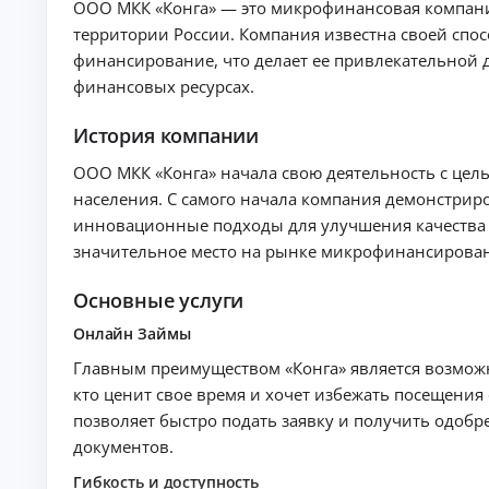
е
ООО МКК «Конга» — это микрофинансовая компани
д
территории России. Компания известна своей спо
и
финансирование, что делает ее привлекательной 
т
финансовых ресурсах.
ы
На
л
История компании
ю
бы
ООО МКК «Конга» начала свою деятельность с цел
К
е
населения. С самого начала компания демонстрир
це
р
ли
е
инновационные подходы для улучшения качества 
:
д
значительное место на рынке микрофинансирован
ст
и
ав
т
ки
Основные услуги
ы
,
ср
н
Онлайн Займы
ок
а
и
л
Главным преимуществом «Конга» является возможн
и
и
тр
кто ценит свое время и хочет избежать посещени
ч
еб
позволяет быстро подать заявку и получить одоб
ов
н
ан
документов.
ы
ия
м
.
Гибкость и доступность