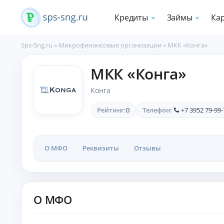
Кредиты
Займы
Ка
Sps-Sng.ru
»
Микрофинансовые организации
» МКК «Конга»
П
МКК «Конга»
о
т
Конга
р
е
Рейтинг:
0
Телефон:
+7 3952 79-99-
б
и
т
е
О МФО
Реквизиты
Отзывы
л
ь
с
к
и
О МФО
е
к
р