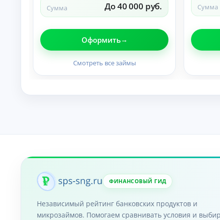
До 40 000 руб.
п
Сумма
Сумма
р
а
в
Оформить
о
к
Смотреть все займы
М
ин
и
му
К
м
до
р
ку
е
ме
д
нт
и
ов
т
:
ы
за
яв
о
ка
н
бе
л
з
ФИНАНСОВЫЙ ГИД
а
сп
й
ра
Независимый рейтинг банковских продуктов и
во
н
к о
микрозаймов. Помогаем сравнивать условия и выби
Ди
до