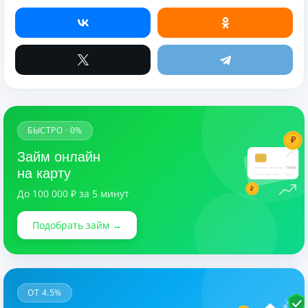
БЫСТРО · 0%
₽
Займ онлайн
7890
на карту
CARDHOLDER
03/28
₽
До 100 000 ₽ за 5 минут
Подобрать займ →
ОТ 4.5%