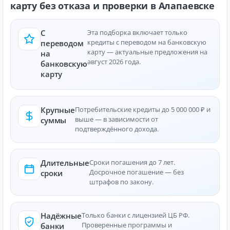
карту без отказа и проверки в Алапаевске
С
Эта подборка включает только
кредиты с переводом на банковскую
переводом
карту — актуальные предложения на
на
август 2026 года.
банковскую
карту
Крупные
Потребительские кредиты до 5 000 000 ₽ и
выше — в зависимости от
суммы
подтверждённого дохода.
Длительные
Сроки погашения до 7 лет.
Досрочное погашение — без
сроки
штрафов по закону.
Надёжные
Только банки с лицензией ЦБ РФ.
Проверенные программы и
банки