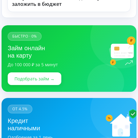
заложить в бюджет
БЫСТРО · 0%
₽
Займ онлайн
7890
на карту
CARDHOLDER
03/28
₽
До 100 000 ₽ за 5 минут
Подобрать займ →
ОТ 4.5%
%
Кредит
наличными
Одобрение за 1 день