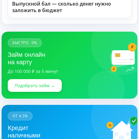
Выпускной бал — сколько денег нужно
заложить в бюджет
БЫСТРО · 0%
₽
Займ онлайн
7890
на карту
CARDHOLDER
03/28
₽
До 100 000 ₽ за 5 минут
Подобрать займ →
ОТ 4.5%
%
Кредит
наличными