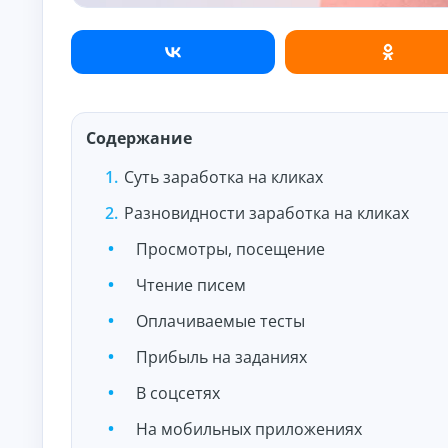
и
По
лу
че
ни
К
е
на
р
ли
е
чн
Содержание
д
ы
и
м
Суть заработка на кликах
т
и:
ы
су
Разновидности заработка на кликах
м
о
м
н
ы,
Просмотры, посещение
л
ст
а
ав
Чтение писем
й
ка
и
н
Оплачиваемые тесты
ср
н
ок.
а
Прибыль на заданиях
к
а
В соцсетях
р
т
На мобильных приложениях
у