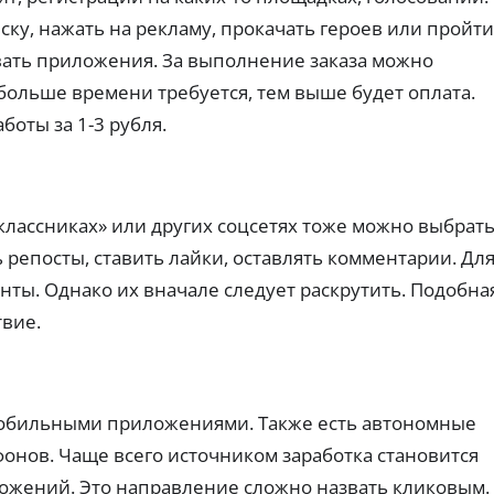
е
су
х
сл
з
ку, нажать на рекламу, прокачать героев или пройти
Сн
уг
з
ят
и
вать приложения. За выполнение заказа можно
а
ие
дл
л
 больше времени требуется, тем выше будет оплата.
на
я
Д
о
ли
ус
оты за 1-3 рубля.
чн
е
ко
г
ых
ре
б
а
:
ни
е
Бе
ко
я
т
з
ми
оф
об
о
сс
ор
классниках» или других соцсетях тоже можно выбрат
ес
в
ии
мл
З
пе
,
ен
ы
 репосты, ставить лайки, оставлять комментарии. Дл
че
а
ли
ия
е
ни
й
ми
.
нты. Однако их вначале следует раскрутить. Подобна
к
я:
ты
м
тр
а
твие.
и
ы
еб
р
ль
б
ов
го
т
е
ан
тн
ы
ия
з
ые
Кэ
и
п
ус
ш
ма
обильными приложениями. Также есть автономные
ло
о
бэ
кс
ви
с
онов. Чаще всего источником заработка становится
к,
и
я.
Б
р
пр
ма
ожений. Это направление сложно назвать кликовым.
оц
е
ль
е