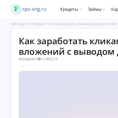
Кредиты
Займы
Ка
Sps-Sng.ru
»
Интернет
»
Как заработать кликами в интернете без
П
Как заработать клика
о
т
вложений с выводом 
р
е
Интернет
1100
0
б
и
т
е
л
ь
с
к
и
е
к
р