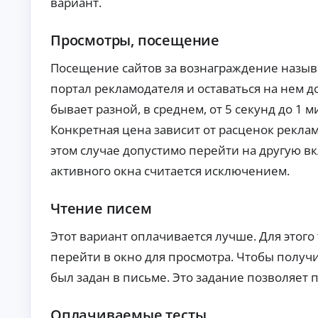
вариант.
ст
хо
ан
да
ци
х.
Просмотры, посещение
К
он
но
р
е
е
Посещение сайтов за вознаграждение называ
оф
д
ор
портал рекламодателя и оставаться на нем 
и
мл
т
бывает разной, в среднем, от 5 секунд до 1 
ен
ы
ие
Конкретная цена зависит от расценок рекламо
бе
б
з
е
этом случае допустимо перейти на другую в
ви
з
зи
активного окна считается исключением.
о
та
т
в
оф
к
Чтение писем
ис
а
.
з
Этот вариант оплачивается лучше. Для этого
а
перейти в окно для просмотра. Чтобы получи
По
дб
был задан в письме. Это задание позволяет п
ор
ва
А
ри
Оплачиваемые тесты
ан
в