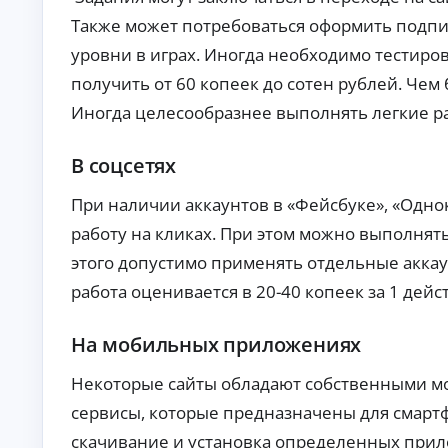
б
ан
Также может потребоваться оформить подпис
ия
е
.
з
уровни в играх. Иногда необходимо тестиро
п
получить от 60 копеек до сотен рублей. Чем
е
р
Иногда целесообразнее выполнять легкие раб
в
о
н
В соцсетях
а
ч
При наличии аккаунтов в «Фейсбуке», «Одно
а
работу на кликах. При этом можно выполнять
л
ь
этого допустимо применять отдельные аккау
н
работа оценивается в 20-40 копеек за 1 дейс
о
г
о
На мобильных приложениях
в
з
Некоторые сайты обладают собственными м
н
о
сервисы, которые предназначены для смартф
с
скачивание и установка определенных прил
а