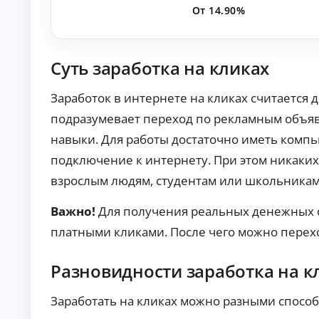
п
От 14.90%
р
а
в
о
Суть заработка на кликах
к
М
Заработок в интернете на кликах считается
ин
и
подразумевает переход по рекламным объяв
му
К
м
навыки. Для работы достаточно иметь комп
до
р
подключение к интернету. При этом никаких
ку
е
ме
д
взрослым людям, студентам или школьникам
нт
и
ов
т
:
Важно!
Для получения реальных денежных с
ы
за
яв
о
платными кликами. После чего можно перех
ка
н
бе
л
з
Разновидности заработка на к
а
сп
й
ра
во
н
Заработать на кликах можно разными спосо
к о
Ди
до