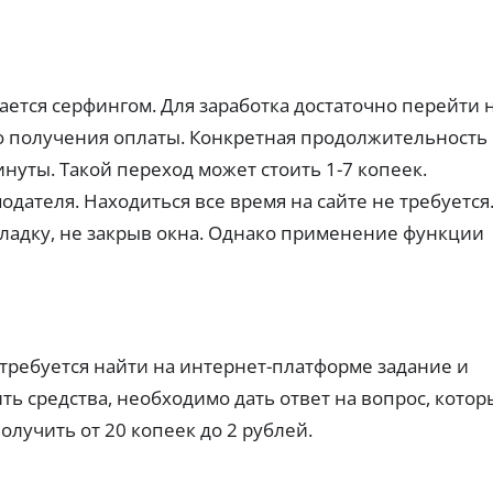
пл
е
ка
а
ат
к
к
й
еж
вз
а
м
ей
ят
р
ы
и
ь
по
т
б
пе
ется серфингом. Для заработка достаточно перейти 
дп
ы
е
рв
ис
ы
с
до получения оплаты. Конкретная продолжительность
з
ок.
й
п
к
минуты. Такой переход может стоить 1-7 копеек.
за
л
о
й
о
дателя. Находиться все время на сайте не требуется.
м
м
х
и
бе
кладку, не закрыв окна. Однако применение функции
о
з
с
пе
й
с
ре
К
и
пл
И
и
ат
Ва
ы.
Бе
ри
з
ан
ко
 требуется найти на интернет-платформе задание и
ты
м
К
З
ть средства, необходимо дать ответ на вопрос, кото
пр
ис
и
р
си
а
олучить от 20 копеек до 2 рублей.
пр
й
е
й
ос
и
д
м
ро
ск
и
ы
чк
ры