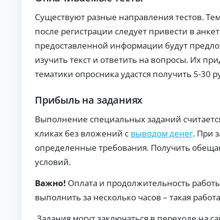
то
т
в с
о
Существуют разные направления тестов. Тем
по
к
вы
после регистрации следует привести в анке
р
ш
е
ен
предоставленной информации будут предло
но
д
изучить текст и ответить на вопросы. Их при
й
и
ве
т
тематики опросника удастся получить 5-30 р
ро
ы
ят
но
Кр
Прибыль на заданиях
ст
ед
ь
ит
ю
на
Выполнение специальных заданий считается
А
од
ав
об
то:
в
кликах без вложений с
выводом денег
. При 
ре
ус
т
ни
ло
определенные требования. Получить обещан
о
я.
ви
к
условий.
я,
р
ст
е
ав
Важно!
Оплата и продолжительность работы 
ки
д
и
и
выполнить за несколько часов – такая работ
тр
т
еб
ы
ов
Задания могут заключаться в переходе на са