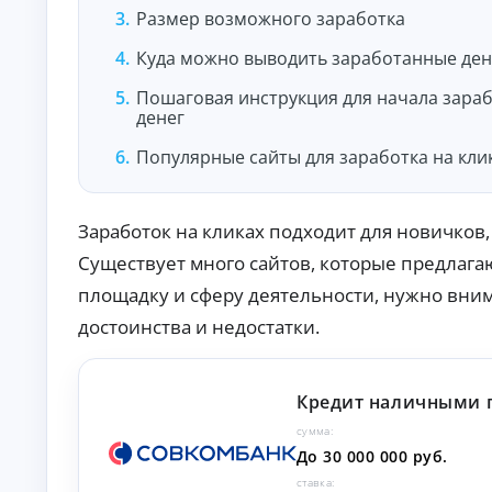
Размер возможного заработка
О
нл
ай
Куда можно выводить заработанные ден
н-
К
за
Пошаговая инструкция для начала зараб
яв
р
денег
ка
е
и
д
Популярные сайты для заработка на кли
за
и
чи
т
сл
ы
ен
Заработок на кликах подходит для новичков,
ие
н
ср
а
Существует много сайтов, которые предлага
ед
л
ст
площадку и сферу деятельности, нужно вним
и
в
ч
на
достоинства и недостатки.
ка
н
рт
ы
у.
м
Кредит наличными 
и
б
сумма:
е
До 30 000 000 руб.
з
с
ставка: