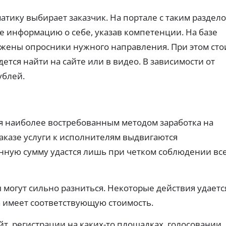
т
ч
ах:
ты
н
тр
е
х
атику выбирает заказчик. На портале с таким раздел
еб
пл
ы
р
ов
ат
е
те информацию о себе, указав компетенции. На базе
е
ан
еж
к
з
ия
ей
жены опросники нужного направления. При этом сто
а
Г
и
по
р
дется найти на сайте или в видео. В зависимости от
о
ве
вы
ро
т
да
с
ублей.
ят
че
ы
у
но
.
с
с
ст
о
л
ь
с
у
од
об
н
г
 наиболее востребованным методом заработка на
ре
я
и
ни
заказе услуги к исполнителям выдвигаются
т
Ид
я.
и
ен
ную сумму удастся лишь при четком соблюдении вс
ти
я
ф
н
З
ик
а
ац
а
л
могут сильно разниться. Некоторые действия удаетс
ия
й
и
че
м
а имеет соответствующую стоимость.
ре
ч
ы
з
н
б
Го
ы
йт, регистрации на каких-то площадках, голосовании.