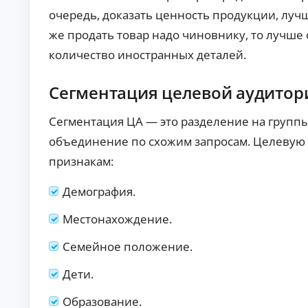
б
ан
очередь, доказать ценность продукции, луч
ия
е
.
з
же продать товар надо чиновнику, то лучш
п
количество иностранных деталей.
е
р
в
Сегментация целевой аудитор
о
н
Сегментация ЦА — это разделение на групп
а
ч
объединение по схожим запросам. Целевую
а
признакам:
л
ь
н
Демография.
о
г
Местонахождение.
о
в
Семейное положение.
з
н
Дети.
о
с
Образование.
а