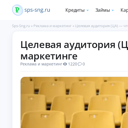
Кредиты
Займы
Ка
Sps-Sng.ru
»
Реклама и маркетинг
»
Целевая аудитория (ЦА) — чт
П
Целевая аудитория (ЦА
о
т
маркетинге
р
е
Реклама и маркетинг
1220
0
б
и
т
е
л
ь
с
к
и
е
к
р