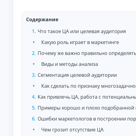
и
По
лу
че
Содержание
ни
К
е
Что такое ЦА или целевая аудитория
на
р
ли
е
чн
Какую роль играет в маркетинге
д
ы
и
м
Почему же важно правильно определят
т
и:
ы
су
Виды и методы анализа
м
о
м
н
Сегментация целевой аудитории
ы,
л
ст
а
ав
Как сделать по признаку многозадачно
й
ка
и
н
Как привлечь ЦА, работа с потенциаль
ср
н
ок.
а
Примеры хорошо и плохо подобранной 
к
а
Ошибки маркетологов в построении пор
р
Чем грозит отсутствие ЦА
т
у