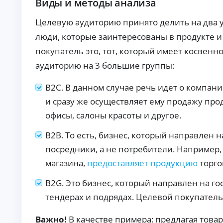
Виды и методы анализа
то
т
в с
о
по
Целевую аудиторию принято делить на два у
к
вы
р
люди, которые заинтересованы в продукте и
ш
е
ен
покупатель это, тот, который имеет косве
но
д
й
и
аудиторию на 3 большие группы:
ве
т
ро
ы
ят
В2С. В данном случае речь идет о компани
но
Кр
ст
ед
и сразу же осуществляет ему продажу про
ь
ит
офисы, салоны красоты и другое.
ю
на
А
од
ав
об
то:
в
В2В. То есть, бизнес, который направлен 
ре
ус
т
ни
ло
посредники, а не потребители. Например, 
о
я.
ви
к
магазина,
предоставляет продукцию
торго
я,
р
ст
е
ав
В2G. Это бизнес, который направлен на го
ки
д
и
тендерах и подрядах. Целевой покупатель
и
тр
т
еб
ы
Важно!
В качестве примера: предлагая това
ов