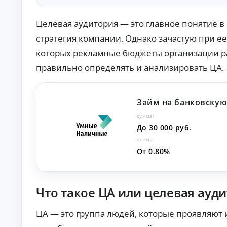
О
нл
Целевая аудитория — это главное понятие в 
ай
н-
стратегия компании. Однако зачастую при е
К
за
яв
р
которых рекламные бюджеты организации рас
ка
е
и
правильно определять и анализировать ЦА.
д
за
и
чи
т
сл
ы
ен
Займ на банковскую
ие
н
ср
сумма:
а
ед
л
До 30 000 руб.
ст
и
в
ставка:
ч
на
От 0.80%
ка
н
рт
ы
у.
м
и
Что такое ЦА или целевая ауд
б
е
ЦА — это группа людей, которые проявляют
з
с