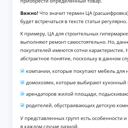
приобрести определенный товар.
п
р
Важно!
Что значит термин ЦА (расшифровка)
а
в
будет встречаться в тексте статьи регулярно.
о
к
К примеру, ЦА для строительных гипермарке
М
выполняют ремонт самостоятельно. Но, дан
ин
и
покупателей имеются сотни характеристик. 
му
К
м
абстрактное понятие, поскольку в данном сл
до
р
ку
е
ме
компании, которые покупают мебель для
д
нт
и
ов
т
домохозяек, которые выбирают кухонный 
:
ы
за
яв
о
арендаторов жилой площади, подыскиваю
ка
н
бе
л
родителей, обустраивающих детскую комн
з
а
сп
й
ра
У представленных групп есть особенности и
во
н
к о
Ди
в каждом случае разной.
до