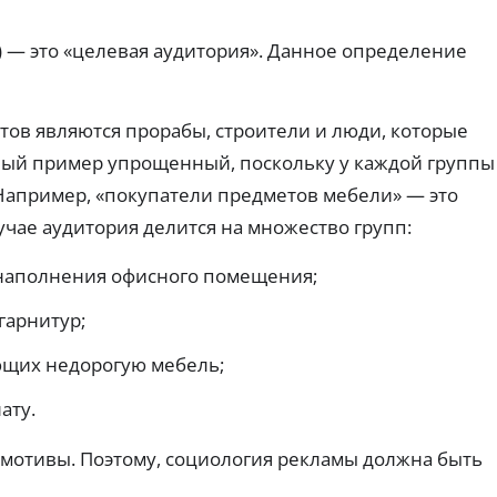
т
т,
ср
е
ст
ок
ы
д
ои
и.
 — это «целевая аудитория». Данное определение
По
и
мо
лу
т
ст
че
ь.
н
ни
ы
З
е
тов являются прорабы, строители и люди, которые
е
бе
а
з
ный пример упрощенный, поскольку у каждой группы
к
й
ка
а
м
Например, «покупатели предметов мебели» — это
рт
р
ы
ы:
т
учае аудитория делится на множество групп:
б
на
ы
е
сч
ёт
с
Ци
 наполнения офисного помещения;
ил
фр
п
и
ов
л
гарнитур;
др
ая
а
уг
К
ка
т
и
рт
р
щих недорогую мебель;
м
н
а
е
сп
дл
о
д
ату.
ос
я
Ак
и
об
он
ци
т
ом
ла
и
 мотивы. Поэтому, социология рекламы должна быть
.
н
йн
0
-
ы
З
%: