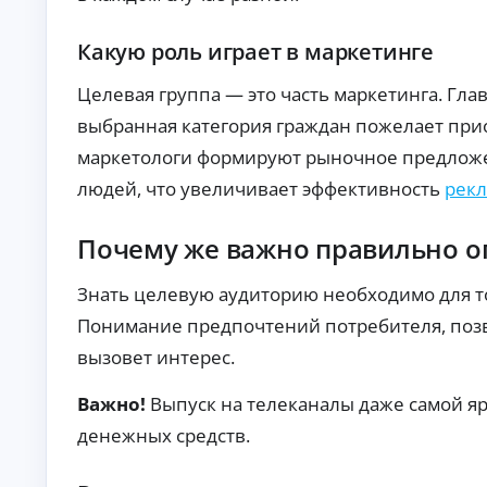
ст
хо
ан
да
ци
Какую роль играет в маркетинге
х.
К
он
но
р
Целевая группа — это часть маркетинга. Гла
е
е
оф
д
выбранная категория граждан пожелает при
ор
и
мл
маркетологи формируют рыночное предложе
т
ен
ы
ие
людей, что увеличивает эффективность
рек
бе
б
з
е
ви
Почему же важно правильно о
з
зи
о
та
т
в
Знать целевую аудиторию необходимо для то
оф
к
ис
Понимание предпочтений потребителя, позв
а
.
з
вызовет интерес.
а
По
Важно!
Выпуск на телеканалы даже самой яр
дб
ор
денежных средств.
ва
А
ри
ан
в