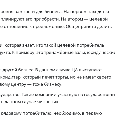
т
ч
ах:
ты
н
тр
е
х
еб
пл
ы
ровня важности для бизнеса. На первом находятся
р
ов
ат
е
е
 планируют его приобрести. На втором — целевой
ан
еж
к
з
ия
ей
а
нное отношение к предложению. Общепринято делить
Г
и
по
р
о
ве
вы
ро
т
да
с
ят
че
ы
у
но
.
и, которая знает, кто такой целевой потребитель
с
с
ст
о
л
ь
дукта. К примеру, это тренажёрные залы, юридически
с
у
од
об
н
г
ре
я
и
ни
на другой бизнес. В данном случае ЦА выступают
т
Ид
я.
и
ен
кондитер, который печет торты, но не имеет своего
ти
я
ф
вому центру — тоже бизнесу.
н
З
ик
а
ац
а
л
сударство. Такие компании участвуют в государствен
ия
й
и
че
м
 в данном случае чиновник.
ре
ч
ы
з
н
б
Го
р рядовому потребителю, необходимо, в первую
ы