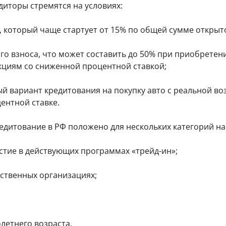
пл
е
диторы стремятся на условиях:
ка
а
ат
к
к
й
еж
вз
а
м
ей
, который чаще стартует от 15% по общей сумме открыт
ят
р
ы
и
ь
по
т
б
пе
дп
ы
е
о взноса, что может составить до 50% при приобрете
рв
ис
ы
с
з
кциям со сниженной процентной ставкой;
ок.
й
п
к
за
л
о
й
ый вариант кредитования на покупку авто с реальной в
о
м
м
х
и
ентной ставке.
бе
о
з
с
пе
й
с
дитование в РФ положено для нескольких категорий нас
ре
К
и
пл
И
и
ат
Ва
тие в действующих программах «трейд-ин»;
ы.
Бе
ри
з
ан
ко
ты
рственных организациях;
м
К
З
пр
ис
и
р
си
а
пр
й
е
й
ос
и
д
м
ро
ск
и
ы
чк
летнего возраста.
ры