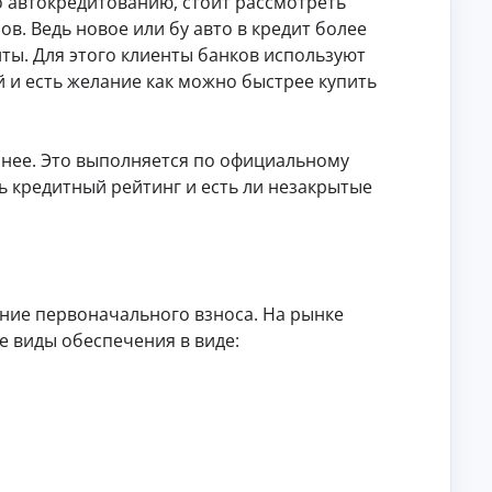
 автокредитованию, стоит рассмотреть
е
уд
о
нь
в
об
. Ведь новое или бу авто в кредит более
га
е
с.
н
х
ты. Для этого клиенты банков используют
ы
Ко
и
й
ро
 и есть желание как можно быстрее купить
ли
ко
тк
чн
нв
ие
ых
Н
ер
ин
ф
те
ст
е
ин
ранее. Это выполняется по официальному
р
ру
д
ан
ва
кц
ть кредитный рейтинг и есть ли незакрытые
в
са
л
ии
х.
и
ют
и
ж
.
от
и
ве
ты
м
на
о
ча
с
сение первоначального взноса. На рынке
ст
т
ые
е виды обеспечения в виде:
ь
во
пр
По
ос
ку
ы.
пк
а,
Р
ар
ен
а
да
б