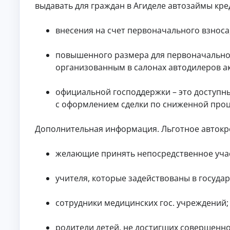
ст
выдавать для граждан в Агиделе автозаймы кре
хо
ан
да
ци
х.
К
он
внесения на счет первоначального взноса
но
р
е
е
оф
повышенного размера для первоначальног
д
ор
и
организованным в салонах автодилеров а
мл
т
ен
ы
ие
официальной господдержки – это доступн
бе
б
з
с оформлением сделки по сниженной проц
е
ви
з
зи
о
та
Дополнительная информация. Льготное автокре
т
в
оф
к
ис
желающие принять непосредственное учас
а
.
з
а
учителя, которые задействованы в госуда
По
дб
ор
сотрудники медицинских гос. учреждений;
ва
А
ри
ан
в
родители детей, не достигших совершенно