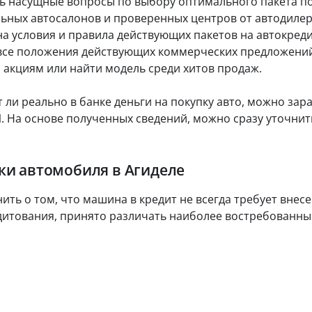
ь насущные вопросы по выбору оптимального пакета по
с
ые
н
ри
ы
р
М
ных автосалонов и проверенных центров от автодилеров
од
ь
и
е
Ф
у и
а условия и правила действующих пакетов на автокреди
г
к
О:
ус
и
по
т все положения действующих коммерческих предложений
а
ло
в
дб
ви
р
 акциям или найти модель среди хитов продаж.
ор
д
ям
т
по
.
о
ы
ш
л
 ли реально в банке деньги на покупку авто, можно за
ан
Вы
г
са
бо
КИ. На основе полученных сведений, можно сразу уточни
м
р
Ва
на
по
ри
В
вы
па
ан
да
ра
и
ты
пки автомобиля в Агиделе
З
чу.
ме
за
р
тр
й
а
т
ам
ма
й
нить о том, что машина в кредит не всегда требует вне
у
:
по
м
а
дитования, принято различать наиболее востребованны
ль
д
ы
л
го
ра
б
тн
зн
ь
е
ый
ые
н
пе
су
з
ы
ри
м
к
е
од,
м
а
к
ли
ы
р
ми
и
р