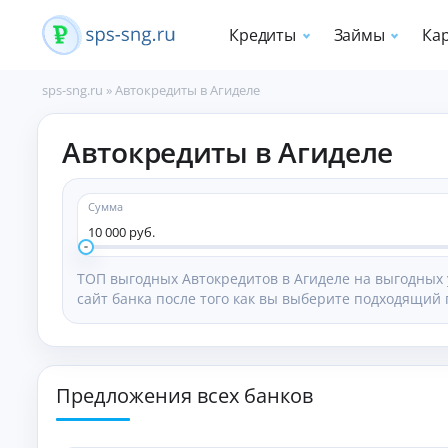
Кредиты
Займы
Ка
sps-sng.ru
»
Автокредиты в Агиделе
П
Автокредиты в Агиделе
о
т
р
е
Сумма
б
10 000 руб.
и
т
ТОП выгодных Автокредитов в Агиделе на выгодных 
е
сайт банка после того как вы выберите подходящий
л
ь
с
к
и
Предложения всех банков
е
к
р