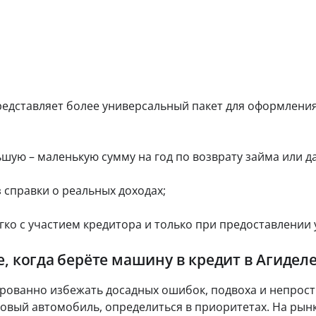
т
т,
ср
е
ст
ок
ы
д
ои
и.
По
и
мо
лу
т
ст
че
ь.
н
ни
ы
З
е
е
бе
а
з
к
й
едставляет более универсальный пакет для оформления 
ка
а
м
рт
р
ы
ы:
т
б
на
ы
ую – маленькую сумму на год по возврату займа или да
е
сч
ёт
с
Ци
ил
фр
п
 справки о реальных доходах;
и
ов
л
др
ая
а
уг
К
ка
ко с участием кредитора и только при предоставлении 
т
и
рт
р
м
н
а
е
сп
дл
о
д
, когда берёте машину в кредит в Агидел
ос
я
Ак
и
об
он
ци
т
ом
ла
ированно избежать досадных ошибок, подвоха и непрос
и
.
н
йн
0
овый автомобиль, определиться в приоритетах. На рын
-
ы
З
%: