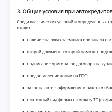
то
т
в с
о
по
3. Общие условия при автокредито
к
вы
р
ш
Среди классических условий и определенных т
е
ен
но
д
входит:
й
и
ве
т
ро
наличие на руках заемщика оригинала па
ы
ят
но
Кр
ст
ед
второй документ, который поможет подтве
ь
ит
ю
на
А
од
ав
подписание оригиналов договора на купл
об
то:
в
ре
ус
т
ни
ло
предоставление копии на ПТС;
о
я.
ви
к
я,
р
ст
залог на авто с оформлением пакета от ба
е
ав
ки
д
и
и
платежный вид формы на оплату ТС (с офи
тр
т
еб
ы
ов
предварительно составленный и подписан