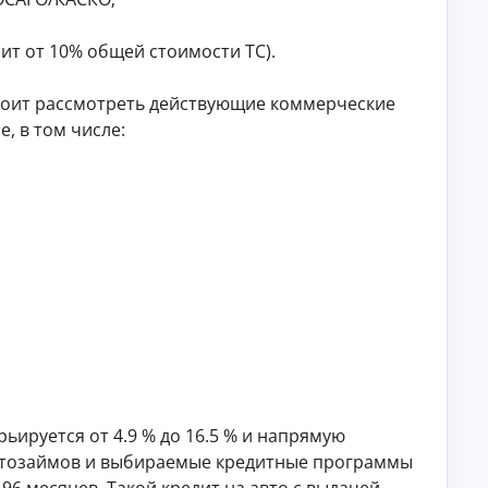
лы
со
по
ве
те
ты
т от 10% общей стоимости ТС).
ме
,
«Н
ра
ей
зб
стоит рассмотреть действующие коммерческие
ро
ор
, в том числе:
се
ы.
ти
»:
но
во
ст
и,
со
ве
ты
,
ра
зб
ор
ы.
ьируется от 4.9 % до 16.5 % и напрямую
автозаймов и выбираемые кредитные программы
6 месяцев. Такой кредит на авто с выдачей