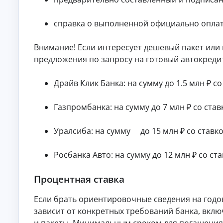
б
ан
ия
е
.
з
справка о выполненной официально оплат
п
е
Внимание! Если интересует дешевый пакет или
р
предложения по запросу на готовый автокредит
в
о
н
Драйв Клик Банка: на сумму до 1.5 млн ₽ со
а
ч
Газпромбанка: на сумму до 7 млн ₽ со став
а
л
ь
Уралсиба: на сумму до 15 млн ₽ со ставко
н
о
Росбанка Авто: на сумму до 12 млн ₽ со ст
г
о
в
Процентная ставка
з
н
Если брать ориентировочные сведения на годову
о
зависит от конкретных требований банка, вк
с
а
и пакеты. Минимальным сроком для погашения м