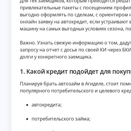
Для тех заемщиков, которым приходится решат
О
привлекательные пакеты с посещением профиль
нл
выгодно оформлять по сделкам, с ориентиром н
ай
н-
онлайн заявку на автокредит, если устраиваю
К
за
машину на самых выгодных условиях сезона, по
яв
р
ка
е
и
д
Важно. Узнать свежую информацию о том, дадут
за
и
чи
запросу на отчет с досье по своей КИ через Б
т
сл
долги у конкретного заемщика.
ы
ен
ие
н
ср
а
1. Какой кредит подойдет для поку
ед
л
ст
и
в
Планируя брать автозайм в Агиделе, стоит пом
ч
на
ка
н
популярного потребительского и целевого кре
рт
ы
у.
м
автокредита;
и
б
е
потребительского займа;
з
с