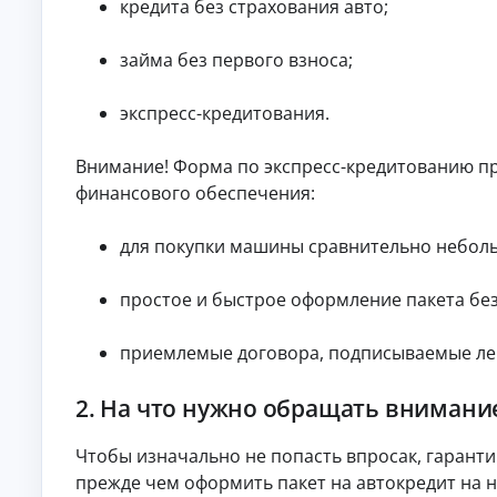
кредита без страхования авто;
п
р
а
займа без первого взноса;
в
о
экспресс-кредитования.
к
М
ин
Внимание! Форма по экспресс-кредитованию пр
и
финансового обеспечения:
му
К
м
до
р
для покупки машины сравнительно небольш
ку
е
ме
д
нт
и
простое и быстрое оформление пакета без
ов
т
:
ы
за
приемлемые договора, подписываемые лег
яв
о
ка
н
бе
л
2. На что нужно обращать внимание
з
а
сп
й
ра
Чтобы изначально не попасть впросак, гарант
во
н
к о
прежде чем оформить пакет на автокредит на н
Ди
до