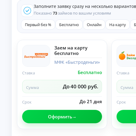
е
Заполните заявку сразу на несколько варианто
д
и
Показано
73
займов по вашим условиям
т
ы
Первый без %
Бесплатно
Онлайн
На карту
На
л
ю
бы
Заем на карту
К
е
бесплатно
це
р
ли
е
МФК «Быстроденьги»
:
д
ст
Бесплатно
и
Ставка
Ставка
ав
т
ки
ы
,
До 40 000 руб.
Сумма
Сумма
ср
н
ок
а
и
До 21 дня
л
Срок
Срок
и
и
тр
ч
еб
Оформить
ов
н
ан
ы
ия
м
.