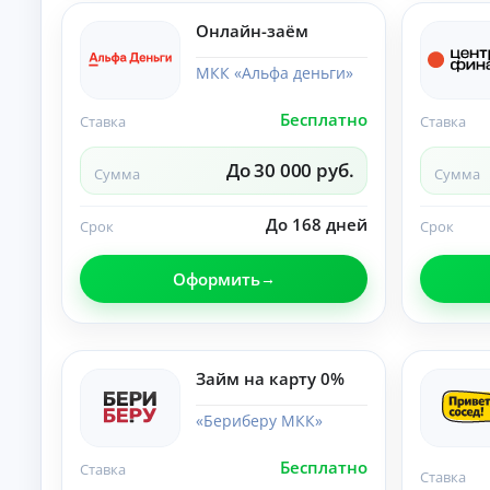
б
ан
ия
е
Онлайн-заём
.
з
п
МКК «Альфа деньги»
е
р
Бесплатно
Ставка
Ставка
в
о
До 30 000 руб.
н
Сумма
Сумма
а
ч
До 168 дней
Срок
Срок
а
л
ь
Оформить
н
о
г
о
Займ на карту 0%
в
з
«Бериберу МКК»
н
о
с
Бесплатно
Ставка
Ставка
а