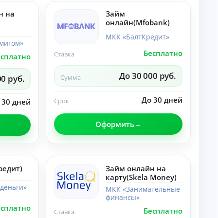
лы
со
по
н на
Займ
ве
те
ты
онлайн(Mfobank)
ме
,
«Н
ра
МКК «БалтКредит»
ей
мигом»
зб
ро
ор
Бесплатно
Ставка
есплатно
се
ы.
ти
»:
До 30 000 руб.
00 руб.
Сумма
но
во
ст
До 30 дней
Срок
 30 дней
и,
со
ве
Оформить
ты
,
ра
зб
ор
ы.
редит)
Займ онлайн на
карту(Skela Money)
деньги»
МКК «Занимательные
финансы»
есплатно
Бесплатно
Ставка