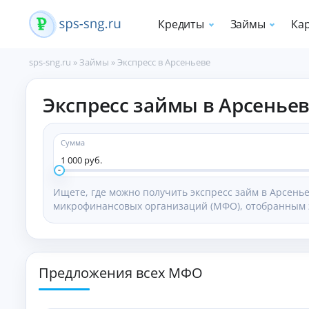
Кредиты
Займы
Ка
sps-sng.ru
»
Займы
»
Экспресс в Арсеньеве
П
Экспресс займы в Арсенье
о
т
р
е
Сумма
б
1 000 руб.
и
т
Ищете, где можно получить экспресс займ в Арсен
е
микрофинансовых организаций (МФО), отобранным э
л
ь
с
к
и
Предложения всех МФО
е
к
р