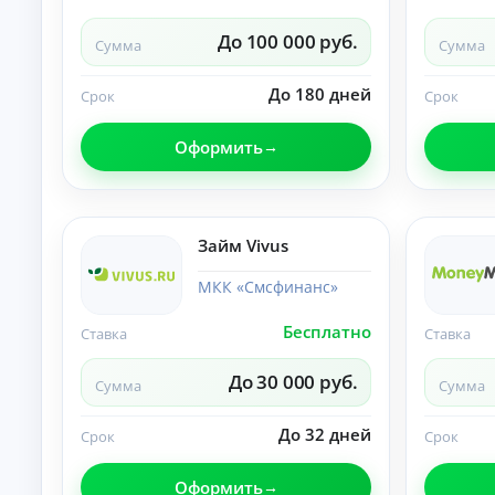
О
нл
До 100 000 руб.
Сумма
Сумма
ай
н-
К
за
До 180 дней
Срок
Срок
яв
р
ка
е
и
Оформить
д
за
и
чи
т
сл
ы
ен
ие
н
Займ Vivus
ср
а
ед
л
ст
МКК «Смсфинанс»
и
в
ч
на
Бесплатно
Ставка
Ставка
ка
н
рт
ы
у.
До 30 000 руб.
м
Сумма
Сумма
и
б
До 32 дней
Срок
Срок
е
з
Оформить
с