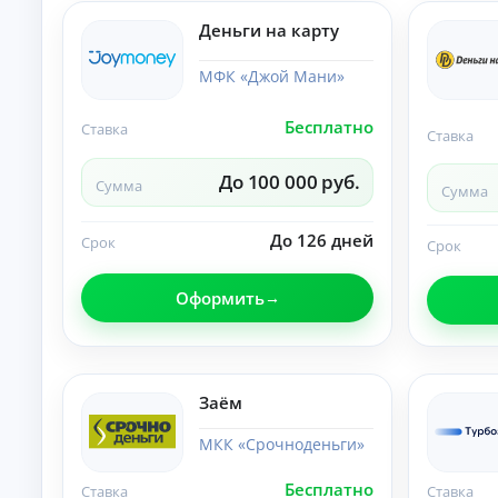
и
По
Деньги на карту
лу
че
МФК «Джой Мани»
ни
К
е
на
р
Бесплатно
Ставка
ли
е
Ставка
чн
д
ы
и
До 100 000 руб.
м
Сумма
Сумма
т
и:
ы
су
м
До 126 дней
о
Срок
Срок
м
н
ы,
л
ст
Оформить
а
ав
й
ка
и
н
ср
н
ок.
а
Заём
к
а
МКК «Срочноденьги»
р
т
Бесплатно
Ставка
Ставка
у